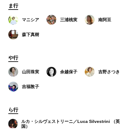
ま行
マニシア
三浦桃実
南阿豆
森下真樹
や行
山田珠実
余越保子
吉野さつき
吉福敦子
ら行
ルカ・シルヴェストリーニ／Luca Silvestrini （英
国）