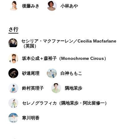
後藤みき
小林あや
さ行
セシリア・マクファーレン／Cecilia Macfarlane
（英国）
坂本公成＋森裕子（Monochrome Circus）
砂連尾理
白神ももこ
鈴村英理子
隅地茉歩
セレノグラフィカ（隅地茉歩・阿比留修一）
寒川明香