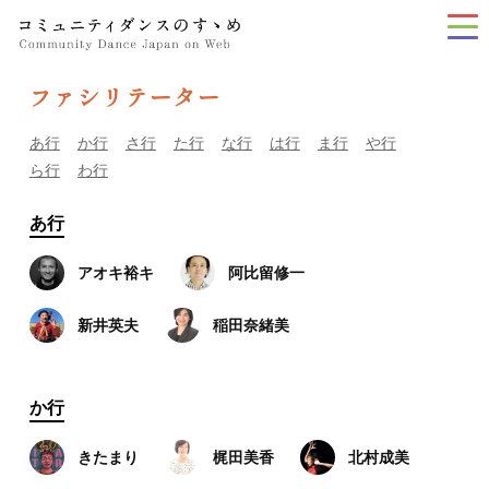
tog
nav
ファシリテーター
あ行
か行
さ行
た行
な行
は行
ま行
や行
ら行
わ行
あ行
アオキ裕キ
阿比留修一
新井英夫
稲田奈緒美
か行
きたまり
梶田美香
北村成美