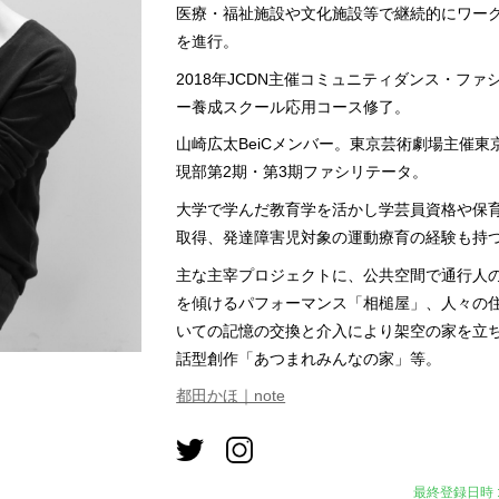
医療・福祉施設や文化施設等で継続的にワー
を進行。
2018年JCDN主催コミュニティダンス・ファ
ー養成スクール応用コース修了。
山崎広太BeiCメンバー。東京芸術劇場主催東
現部第2期・第3期ファシリテータ。
大学で学んだ教育学を活かし学芸員資格や保
取得、発達障害児対象の運動療育の経験も持
主な主宰プロジェクトに、公共空間で通行人
を傾けるパフォーマンス「相槌屋」、人々の
いての記憶の交換と介入により架空の家を立
話型創作「あつまれみんなの家」等。
都田かほ｜note
最終登録日時 : 2