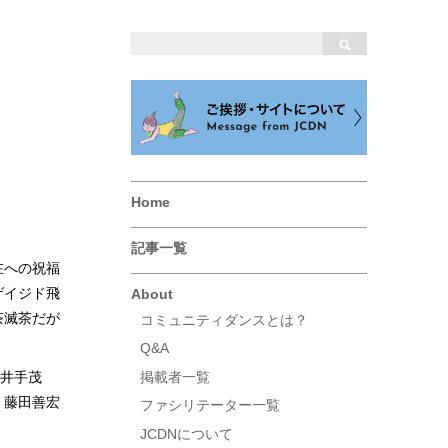
Home
記事一覧
在への祝福
ゲイジド飛
About
茶滅茶だが
コミュニティダンスとは？
。
Q&A
で井手茂
掲載者一覧
、藤田善宏
ファシリテーター一覧
JCDNについて