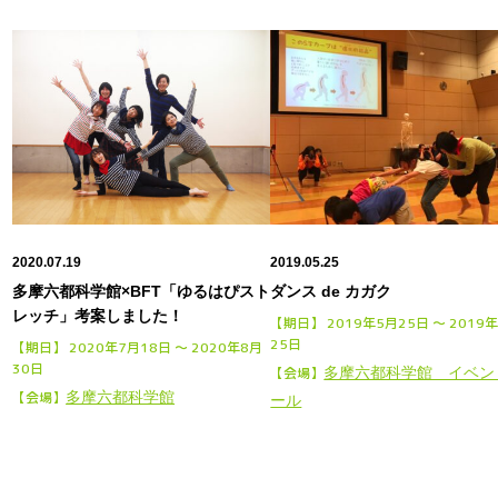
2020.07.19
2019.05.25
多摩六都科学館×BFT「ゆるはぴスト
ダンス de カガク
レッチ」考案しました！
【期日】 2019年5月25日 〜 2019
25日
【期日】 2020年7月18日 〜 2020年8月
30日
【会場】
多摩六都科学館 イベン
【会場】
多摩六都科学館
ール