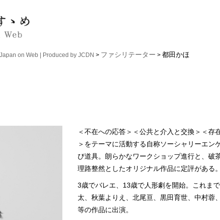
ファシリテーター
都田かほ
n on Web | Produced by JCDN
>
>
＜不在への応答＞＜公共と介入と交換＞＜存
＞をテーマに活動する自称ソーシャリーエン
び道具。朗らかなワークショップ進行と、破
理路整然としたオリジナル作品に定評がある
3歳でバレエ、13歳で人形劇を開始。これま
太、秋葉よりえ、北尾亘、黒田育世、中村蓉
等の作品に出演。