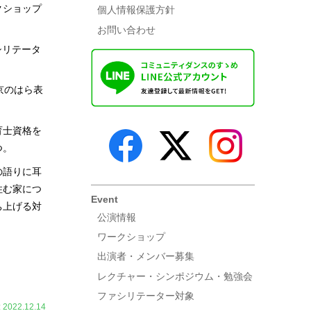
クショップ
個人情報保護方針
お問い合わせ
シリテータ
京のはら表
育士資格を
つ。
の語りに耳
住む家につ
Event
ち上げる対
公演情報
ワークショップ
出演者・メンバー募集
レクチャー・シンポジウム・勉強会
ファシリテーター対象
022.12.14