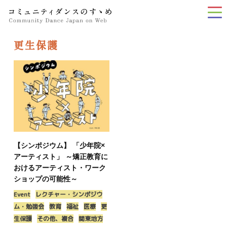
tog
nav
更生保護
【シンポジウム】 「少年院×
アーティスト」 ～矯正教育に
おけるアーティスト・ワーク
ショップの可能性～
Event
レクチャー・シンポジウ
ム・勉強会
教育
福祉
医療
更
生保護
その他、複合
関東地方