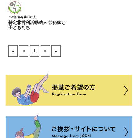
この記事を書いた人
特定非営利活動法人 芸術家と
子どもたち
«
<
1
>
»