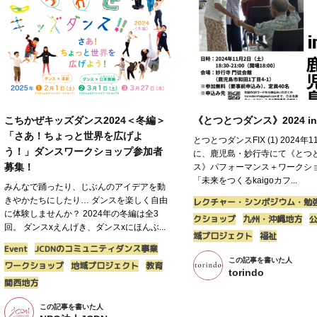
こちかぜキッズダンス2024＜冬編＞
《とつとつダンス》2024 
「さあ！ちょっと世界を広げよ
とつとつダンスFIX (1) 2024年1
う！」ダンスワークショップ参加者
に、鹿児島・妙行寺にて《とつ
募集！
ス》パフォーマンス＋ワークシ
「未来をつくるkaigoカフ...
みんなで踊ったり、じぶんのアイデアを動
きやかたちにしたり… ダンスを楽しく自由
レクチャー・シンポジウム・勉
に体験しませんか？ 2024年の冬編は全3
クショップ
九州・沖縄地方
回。 ダンスxえんげき、ダンスxにほんぶ...
域プロジェクト
福祉
Event
JCDNのコミュニティダンス事業
この記事を書いた人
ワークショップ
地域プロジェクト
教育
torindo
関西地方
この記事を書いた人