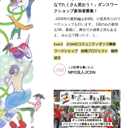
なでたくさん笑おう！」ダンスワー
クショップ参加者募集！
2026年の夏秋編は全9回。小道具作りのワ
ークショップも行います。 1回のみの参加
もOK。最後に、舞台での成果上演もある
よ。 みんなで踊ったり、じ...
Event
JCDNのコミュニティダンス事業
ワークショップ
地域プロジェクト
関西
地方
この記事を書いた人
NPO法人JCDN