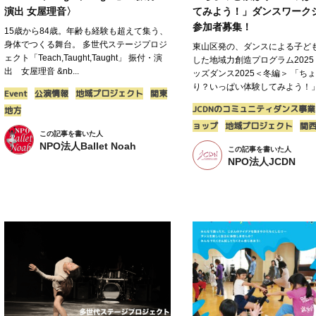
演出 女屋理音〉
てみよう！」ダンスワーク
参加者募集！
15歳から84歳。年齢も経験も超えて集う、
身体でつくる舞台。 多世代ステージプロジ
東山区発の、ダンスによる子ど
ェクト「Teach,Taught,Taught」 振付・演
した地域力創造プログラム2025
出 女屋理音 &nb...
ッズダンス2025＜冬編＞ 「ち
り？いっぱい体験してみよう！」ダ
Event
公演情報
地域プロジェクト
関東
JCDNのコミュニティダンス事業
地方
ョップ
地域プロジェクト
関
この記事を書いた人
NPO法人Ballet Noah
この記事を書いた人
NPO法人JCDN