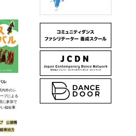
バル
県内外のシ
ループによる
現に参加で
がい福祉事
プ
公演情
関東地方