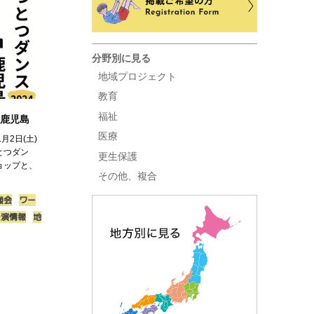
分野別に見る
地域プロジェクト
教育
福祉
in鹿児島
医療
1月2日(土)
とつダン
更生保護
ョップと、
その他、複合
強会
ワー
公演情報
地