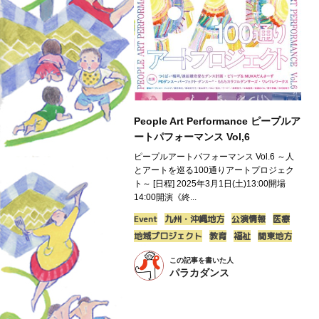
People Art Performance ピープルア
ートパフォーマンス Vol,6
ピープルアートパフォーマンス Vol.6 ～人
とアートを巡る100通りアートプロジェク
ト～ [日程] 2025年3月1日(土)13:00開場
14:00開演《終...
Event
九州・沖縄地方
公演情報
医療
地域プロジェクト
教育
福祉
関東地方
この記事を書いた人
パラカダンス