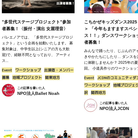
”多世代ステージプロジェクト”参加
こちかぜキッズダンス202
者募集！〈振付・演出 女屋理音〉
＞ 「今年もますますスペシ
ス！！」ダンスワークショ
バレエノアでは、 「多世代ステージプロジ
者募集！
ェクト」という企画を始動いたします。 募
集対象は、中学生以上(シニアの方も大歓
みんなで踊ったり、じぶんのア
迎)で、経験不問となっており、 アーティ
きやかたちにしたり… ダンスを
ス...
に体験しませんか？ 2025年の
回。 小道具作りのワークショップ
Event
ワークショップ
出演者・メンバー
募集
地域プロジェクト
関東地方
Event
JCDNのコミュニティダ
ワークショップ
地域プロジェ
この記事を書いた人
択
関西地方
NPO法人Ballet Noah
この記事を書いた人
NPO法人JCDN