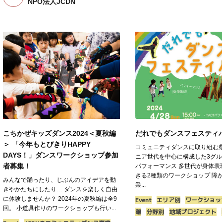
NPO法人JCDN
こちかぜキッズダンス2024＜夏秋編
だれでもダンスフェスティ
＞ 「今年もとびきりHAPPY
コミュニティダンスに取り組む
DAYS！」ダンスワークショップ参加
ニア世代を中心に構成した3グ
者募集！
パフォーマンス 多世代が身体表
きる2種類のワークショップ 障
みんなで踊ったり、じぶんのアイデアを動
業...
きやかたちにしたり… ダンスを楽しく自由
に体験しませんか？ 2024年の夏秋編は全9
Event
エリア別
ワークショッ
回。 小道具作りのワークショップも行い...
報
分野別
地域プロジェクト