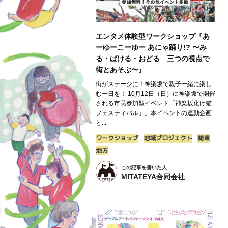
エンタメ体験型ワークショップ『あ
ーゆーこーゆー あにゃ踊り!? 〜み
る・ばける・おどる 三つの視点で
街とあそぶ〜』
街がステージに！神楽坂で親子一緒に楽し
む一日を！ 10月12日（日）に神楽坂で開催
される市民参加型イベント「神楽坂化け猫
フェスティバル」。本イベントの連動企画
と...
ワークショップ
地域プロジェクト
関東
地方
この記事を書いた人
MITATEYA合同会社