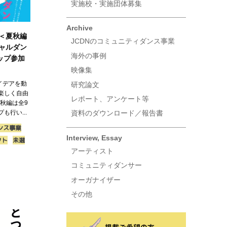
実施校・実施団体募集
Archive
5＜夏秋編
JCDNのコミュニティダンス事業
ャルダン
海外の事例
ップ参加
映像集
イデアを動
研究論文
楽しく自由
レポート、アンケート等
夏秋編は全9
も行い...
資料のダウンロード／報告書
ンス事業
Interview, Essay
クト
未選
アーティスト
コミュニティダンサー
オーガナイザー
その他