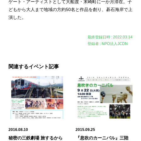
ゲート・アーティストとして大船渡・末崎町に一か月滞在。子
どもから大人まで地域の方約50名と作品を創り、碁石海岸で上
演した。
最終登録日時 : 2022.03.14
登録者 : NPO法人JCDN
関連するイベント記事
2016.08.10
2015.09.25
秘密の三鉄劇場 旅するから
『息吹のカーニバル』三陸