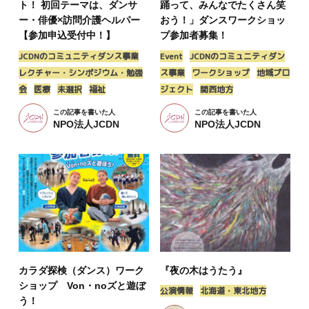
ト！ 初回テーマは、ダンサ
踊って、みんなでたくさん笑
ー・俳優×訪問介護ヘルパー
おう！」ダンスワークショッ
【参加申込受付中！】
プ参加者募集！
JCDNのコミュニティダンス事業
Event
JCDNのコミュニティダン
レクチャー・シンポジウム・勉強
ス事業
ワークショップ
地域プロ
会
医療
未選択
福祉
ジェクト
関西地方
この記事を書いた人
この記事を書いた人
NPO法人JCDN
NPO法人JCDN
カラダ探検（ダンス）ワーク
『夜の木はうたう』
ショップ Von・noズと遊ぼ
公演情報
北海道・東北地方
う！