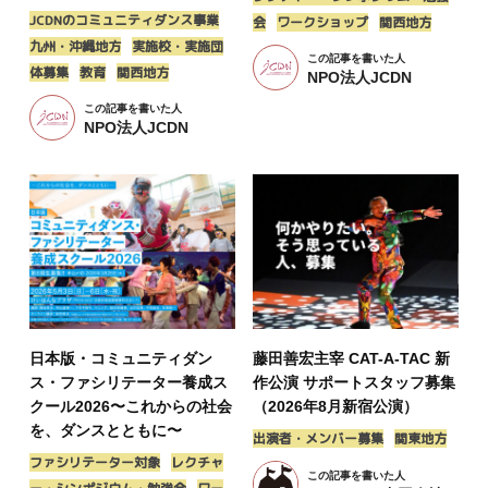
JCDNのコミュニティダンス事業
会
ワークショップ
関西地方
九州・沖縄地方
実施校・実施団
この記事を書いた人
体募集
教育
関西地方
NPO法人JCDN
この記事を書いた人
NPO法人JCDN
日本版・コミュニティダン
藤田善宏主宰 CAT-A-TAC 新
ス・ファシリテーター養成ス
作公演 サポートスタッフ募集
クール2026〜これからの社会
（2026年8月新宿公演）
を、ダンスとともに〜
出演者・メンバー募集
関東地方
ファシリテーター対象
レクチャ
この記事を書いた人