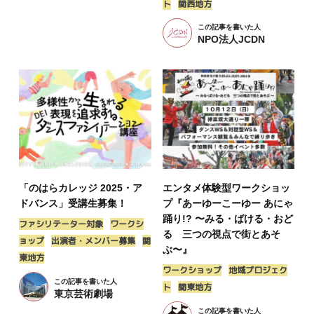
ト
関西地方
この記事を書いた人
NPO法人JCDN
「のはらカレッジ 2025・ア
エンタメ体験型ワークショッ
ドバンス」受講生募集！
プ『あーゆーこーゆー あにゃ
踊り!? 〜みる・ばける・おど
ファシリテーター対象
ワークシ
る 三つの視点で街とあそ
ョップ
出演者・メンバー募集
関
ぶ〜』
東地方
ワークショップ
地域プロジェク
この記事を書いた人
ト
関東地方
東京芸術劇場
この記事を書いた人