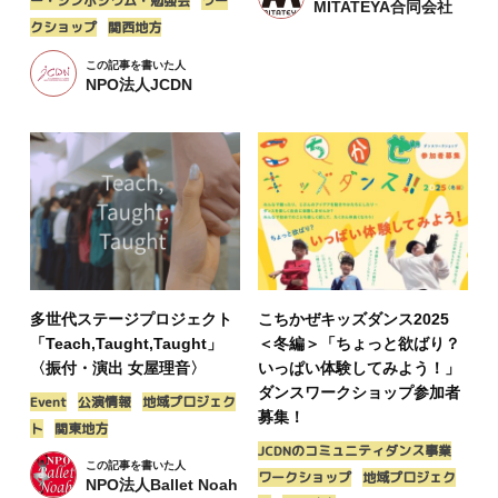
ー・シンポジウム・勉強会
ワー
MITATEYA合同会社
クショップ
関西地方
この記事を書いた人
NPO法人JCDN
多世代ステージプロジェクト
こちかぜキッズダンス2025
「Teach,Taught,Taught」
＜冬編＞「ちょっと欲ばり？
〈振付・演出 女屋理音〉
いっぱい体験してみよう！」
ダンスワークショップ参加者
Event
公演情報
地域プロジェク
募集！
ト
関東地方
JCDNのコミュニティダンス事業
この記事を書いた人
ワークショップ
地域プロジェク
NPO法人Ballet Noah