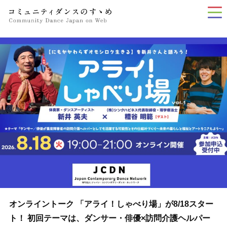
tog
nav
オンライントーク 「アライ！しゃべり場」が8/18スター
ト！ 初回テーマは、ダンサー・俳優×訪問介護ヘルパー