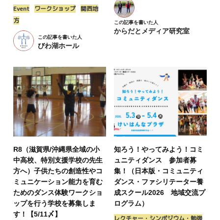
Event
ワークショップ
関西地
方
この記事を書いた人
からだとメディア研究室
この記事を書いた人
びわ湖ホール
R8（滋賀県/沖縄県全域の小
知ろう！やってみよう！コミ
中高校、特別支援学校の先生
ュニティダンス 参加者募
方へ）子供たちの創造性やコ
集！（日本版・コミュニティ
ミュニケーション能力を育む
ダンス・ファシリテーター養
ためのダンス体験ワークショ
成スクール2026 地域交流プ
ップを行う学校を募集しま
ログラム）
す！【5/11〆】
レクチャー・シンポジウム・勉強