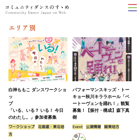
tog
nav
エリア別
白神ももこ ダンスワークショ
パフォーマンスキッズ・トー
ッ
キョー秋川キララホール「ベ
プ
ートーヴェンを踊れ！」観覧
「いる、いる？ いる！ 今日
募集！【振付・構成】森下真
のわたし。」参加者募集
樹
ワークショップ
北海道・東北地
Event
公演情報
関東地方
方