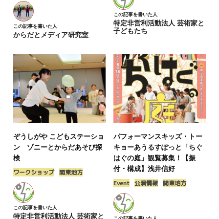
この記事を書いた人
特定非営利活動法人 芸術家と
この記事を書いた人
子どもたち
からだとメディア研究室
ぞうしがや こどもステーショ
パフォーマンスキッズ・トー
ン ゾニーとからだあそび探
キョーあうるすぽっと「ちぐ
検
はぐの庭」観覧募集！【振
付・構成】浅井信好
ワークショップ
関東地方
Event
公演情報
関東地方
この記事を書いた人
特定非営利活動法人 芸術家と
この記事を書いた人