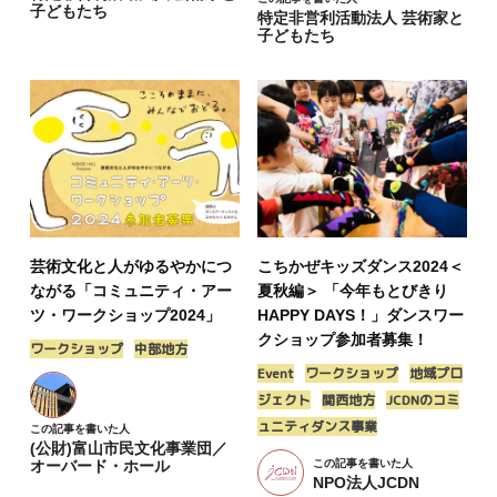
子どもたち
特定非営利活動法人 芸術家と
子どもたち
芸術文化と人がゆるやかにつ
こちかぜキッズダンス2024＜
ながる「コミュニティ・アー
夏秋編＞ 「今年もとびきり
ツ・ワークショップ2024」
HAPPY DAYS！」ダンスワー
クショップ参加者募集！
ワークショップ
中部地方
Event
ワークショップ
地域プロ
ジェクト
関西地方
JCDNのコミ
ュニティダンス事業
この記事を書いた人
(公財)富山市民文化事業団／
オーバード・ホール
この記事を書いた人
NPO法人JCDN