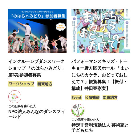
インクルーシブダンスワーク
パフォーマンスキッズ・トー
ショップ 「のはらハみどり」
キョー野方区民ホール 「まい
第6期参加者募集
にちのカケラ、おどっておし
えて？」観覧募集！【振付・
ワークショップ
関東地方
構成】井田亜彩実】
Event
公演情報
関東地方
この記事を書いた人
NPO法人みんなのダンスフィ
ールド
この記事を書いた人
特定非営利活動法人 芸術家と
子どもたち