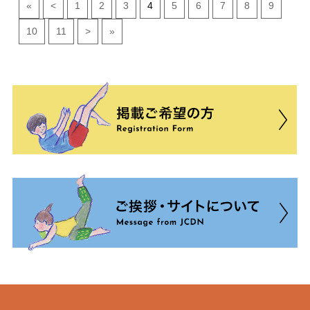
«
<
1
2
3
4
5
6
7
8
9
10
11
>
»