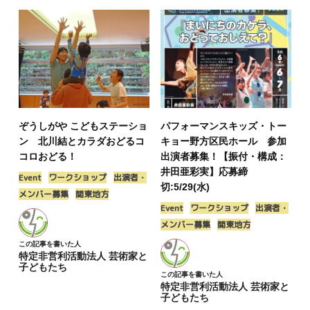
ぞうしがや こどもステーショ
パフォーマンスキッズ・トー
ン 北川結とカラダおどるコ
キョー野方区民ホール 参加
コロおどる！
出演者募集！【振付・構成：
井田亜彩実】応募締
Event
ワークショップ
出演者・
切:5/29(水)
メンバー募集
関東地方
Event
ワークショップ
出演者・
メンバー募集
関東地方
この記事を書いた人
特定非営利活動法人 芸術家と
子どもたち
この記事を書いた人
特定非営利活動法人 芸術家と
子どもたち