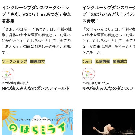
インクルーシブダンスワークショッ
インクルーシブダンスワー
プ「さあ、のはら！ in あつぎ」参加
プ「のはらハみどり」パフ
者募集
ス発表！
「さあ、のはら！ in あつぎ」は、年齢や性
「のはらハみどり」は、年齢や
別、身体の大小や障害の有無といった違い
の大小や障害の有無といった違
にかかわらず、むしろ個性として、全ての
らず、むしろ個性として、全て
「みんな」が自由に創造し生き生きと表現
な」が自由に創造し生き生きと
す...
ンクルーシ...
ワークショップ
関東地方
Event
公演情報
関東地方
この記事を書いた人
この記事を書いた人
NPO法人みんなのダンスフィールド
NPO法人みんなのダンスフ