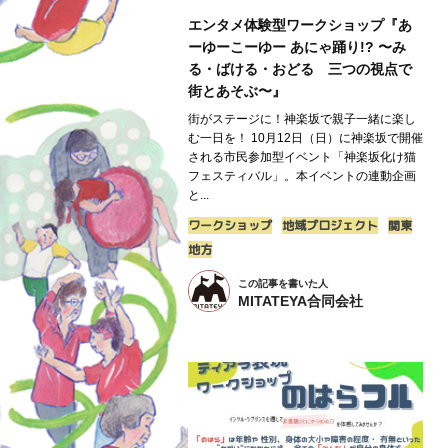
エンタメ体験型ワークショップ『あ
ーゆーこーゆー あにゃ踊り!? 〜み
る・ばける・おどる 三つの視点で
街とあそぶ〜』
街がステージに！神楽坂で親子一緒に楽し
む一日を！ 10月12日（日）に神楽坂で開催
される市民参加型イベント「神楽坂化け猫
フェスティバル」。本イベントの連動企画
と...
ワークショップ
地域プロジェクト
関東
地方
この記事を書いた人
MITATEYA合同会社