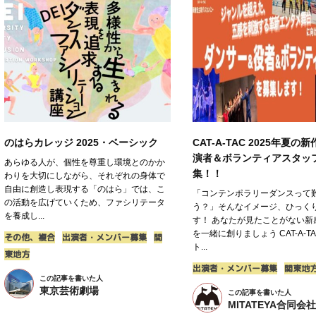
のはらカレッジ 2025・ベーシック
CAT-A-TAC 2025年夏の
演者＆ボランティアスタッ
あらゆる人が、個性を尊重し環境とのかか
集！！
わりを大切にしながら、それぞれの身体で
自由に創造し表現する「のはら」では、こ
「コンテンポラリーダンスって
の活動を広げていくため、ファシリテータ
う？」そんなイメージ、ひっく
を養成し...
す！ あなたが見たことがない新
を一緒に創りましょう CAT-A-T
その他、複合
出演者・メンバー募集
関
ト...
東地方
出演者・メンバー募集
関東地
この記事を書いた人
東京芸術劇場
この記事を書いた人
MITATEYA合同会社