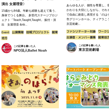
演出 女屋理音〉
あらゆる人が、個性を尊重し、
かわりを大切にしながら、それ
15歳から84歳。年齢も経験も超えて集う、
で自由に創造し表現する「のは
身体でつくる舞台。 多世代ステージプロジ
市グリーンホール、ティアラこ
ェクト「Teach,Taught,Taught」 振付・演
京芸術劇...
出 女屋理音 &nb...
ファシリテーター対象
ワーク
Event
公演情報
地域プロジェクト
関東
出演者・メンバー募集
関東地
地方
この記事を書いた人
この記事を書いた人
東京芸術劇場
NPO法人Ballet Noah