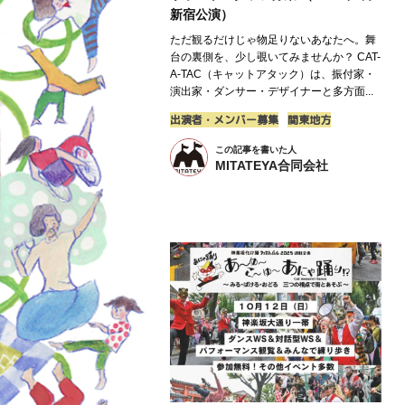
新宿公演）
ただ観るだけじゃ物足りないあなたへ。舞
台の裏側を、少し覗いてみませんか？ CAT-
A-TAC（キャットアタック）は、振付家・
演出家・ダンサー・デザイナーと多方面...
出演者・メンバー募集
関東地方
この記事を書いた人
MITATEYA合同会社