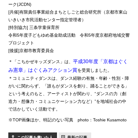
ーク(JCDN)
[共催]有限責任事業組合まちとしごと総合研究所（京都市東山
いきいき市民活動センター指定管理者）
[特別協力] 三条学童保育所
令和5年度子どもゆめ基金助成活動 令和5年度京都府地域交響
プロジェクト
[後援]京都市教育委員会
平成30年度「京都はぐく
＊「こちかぜキッズダンス」は、
み憲章」はぐくみアクション賞
を受賞しました。
＊コミュニティダンスは、ダンス経験の有無・年齢・性別・障
がいに関わらず、「誰もがダンスを創り、踊ることができる」
という考えのもと、アーティストが関わり、“ダンスの力（創
造力・想像力・コミュニケーション力など）”を地域社会の中
で活かしていく活動です。
※TOP画像ほか、特記のない写真 photo：Toshie Kusamoto
この記事を書いた人
最新の記事