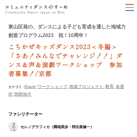
tog
nav
東山区発の、ダンスによる子ども育成を通した地域力
創造プログラム2023 祝！10周年！
こちかぜキッズダンス2023＜冬編＞
「さあ！みんなでチャレンジ！！」ダ
ンス＆声＆演劇ワークショップ 参加
者募集！/京都
Event
ワークショップ
地域プロジェクト
教育
未選
カテゴリ :
,
,
,
,
択
関西地方
,
ファシリテーター
セレノグラフィカ（隅地茉歩・阿比留修一）