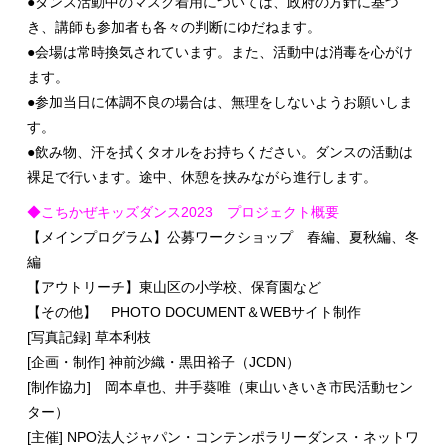
●ダンス活動中のマスク着用については、政府の方針に基づ
き、講師も参加者も各々の判断にゆだねます。
●会場は常時換気されています。また、活動中は消毒を心がけ
ます。
●参加当日に体調不良の場合は、無理をしないようお願いしま
す。
●飲み物、汗を拭くタオルをお持ちください。ダンスの活動は
裸足で行います。途中、休憩を挟みながら進行します。
◆こちかぜキッズダンス2023 プロジェクト概要
【メインプログラム】公募ワークショップ 春編、夏秋編、冬
編
【アウトリーチ】東山区の小学校、保育園など
【その他】 PHOTO DOCUMENT＆WEBサイト制作
[写真記録] 草本利枝
[企画・制作] 神前沙織・黒田裕子（JCDN）
[制作協力] 岡本卓也、井手葵唯（東山いきいき市民活動セン
ター）
[主催] NPO法人ジャパン・コンテンポラリーダンス・ネットワ