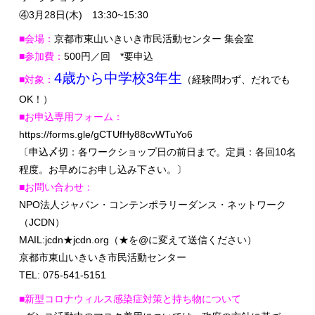
④3月28日(木) 13:30~15:30
■会場：
京都市東山いきいき市民活動センター 集会室
■参加費：
500円／回 *要申込
4歳から中学校3年生
■対象：
（経験問わず、だれでも
OK！）
■お申込専用フォーム：
https://forms.gle/gCTUfHy88cvWTuYo6
〔申込〆切：各ワークショップ日の前日まで。定員：各回10名
程度。お早めにお申し込み下さい。〕
■お問い合わせ：
NPO法人ジャパン・コンテンポラリーダンス・ネットワーク
（JCDN）
MAIL:jcdn★jcdn.org（★を@に変えて送信ください）
京都市東山いきいき市民活動センター
TEL: 075-541-5151
■新型コロナウィルス感染症対策と持ち物について