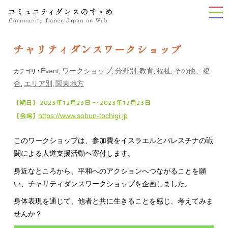
tog
nav
チャリティダンスワークショップ
Event
ワークショップ
分野別
教育
福祉
その他、複
カテゴリ :
,
,
,
,
,
合
エリア別
関東地方
,
,
【期日】 2023年12月23日 〜 2023年12月23日
【会場】
https://www.sobun-tochigi.jp
このワークショップは、参加費をイスラエルとパレスチナの戦
闘による人道支援活動へ寄付します。
身近なところから、平和へのアクションへつながることを願
い、チャリティダンスワークショップを企画しました。
身体表現を通じて、他者と共に生きることを感じ、考えてみま
せんか？