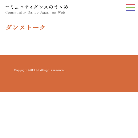
tog
nav
ダンストーク
Copyright ©JCDN. All rights reserved.