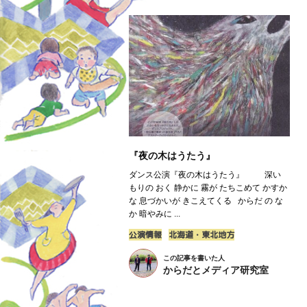
『夜の木はうたう』
ダンス公演『夜の木はうたう』 深い
もりの おく 静かに 霧が たちこめて かすか
な 息づかいが きこえてくる からだ の な
か 暗やみに ...
公演情報
北海道・東北地方
この記事を書いた人
からだとメディア研究室