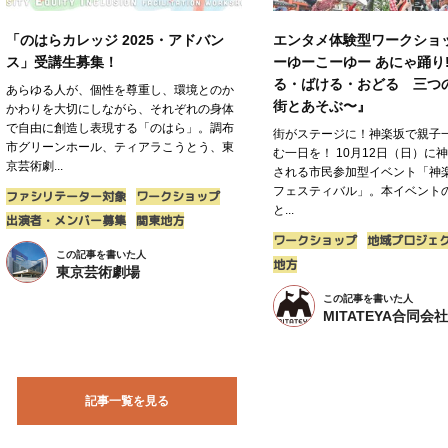
「のはらカレッジ 2025・アドバン
エンタメ体験型ワークショ
ス」受講生募集！
ーゆーこーゆー あにゃ踊り!
る・ばける・おどる 三つ
あらゆる人が、個性を尊重し、環境とのか
街とあそぶ〜』
かわりを大切にしながら、それぞれの身体
で自由に創造し表現する「のはら」。調布
街がステージに！神楽坂で親子
市グリーンホール、ティアラこうとう、東
む一日を！ 10月12日（日）に
京芸術劇...
される市民参加型イベント「神
フェスティバル」。本イベント
ファシリテーター対象
ワークショップ
と...
出演者・メンバー募集
関東地方
ワークショップ
地域プロジェ
この記事を書いた人
地方
東京芸術劇場
この記事を書いた人
MITATEYA合同会社
記事一覧を見る