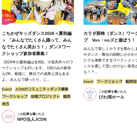
こちかぜキッズダンス2026＜夏秋編
カラダ探検（ダンス）ワー
＞ 「みんなでたくさん踊って、みん
プ Von・noズと遊ぼう！
なでたくさん笑おう！」ダンスワー
みんなで楽しくカラダを動かしま
クショップ参加者募集！
やダンス・舞台の経験にかかわ
たでも体験できるワークショップ
2026年の夏秋編は全9回。小道具作りのワ
ンスを通して思いがけない発見
ークショップも行います。 1回のみの参加
も！？...
もOK。最後に、舞台での成果上演もある
よ。 みんなで踊ったり、じ...
Event
ワークショップ
関西地
Event
JCDNのコミュニティダンス事業
この記事を書いた人
ワークショップ
地域プロジェクト
関西
びわ湖ホール
地方
この記事を書いた人
NPO法人JCDN