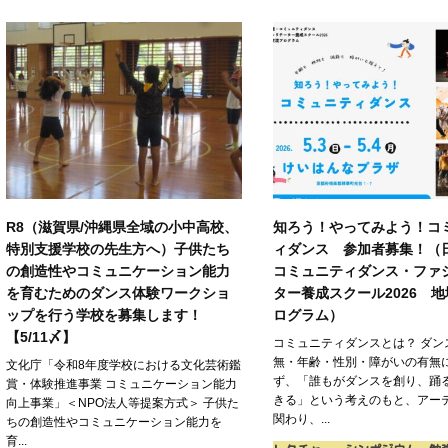
R8（滋賀県/沖縄県全域の小中高校、
知ろう！やってみよう！コ
特別支援学校の先生方へ）子供たち
ィダンス 参加者募集！（
の創造性やコミュニケーション能力
コミュニティダンス・ファ
を育むためのダンス体験ワークショ
ター養成スクール2026 
ップを行う学校を募集します！
ログラム）
【5/11〆】
コミュニティダンスとは？ ダン
無・年齢・性別・障がいの有無
文化庁「令和8年度学校における文化芸術鑑
ず、「誰もがダンスを創り、踊
賞・体験推進事業 コミュニケーション能力
きる」という考えのもと、アー
向上事業」＜NPO法人等提案方式＞ 子供た
関わり、...
ちの創造性やコミュニケーション能力を
育...