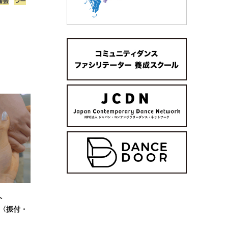
強会
ワー
ト
t」〈振付・