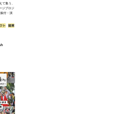
超えて集う、
ージプロジ
t」 振付・演
クト
関東
ah