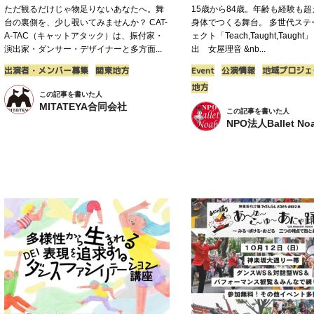
ただ観るだけじゃ物足りないあなたへ。舞
15歳から84歳。年齢も経験も
台の裏側を、少し覗いてみませんか？ CAT-
身体でつくる舞台。 多世代ステ
A-TAC（キャットアタック）は、振付家・
ェクト「Teach,Taught,Taugh
演出家・ダンサー・デザイナーと多方面...
出 女屋理音 &nb...
出演者・メンバー募集
関東地方
Event
公演情報
地域プロジェ
地方
この記事を書いた人
MITATEYA合同会社
この記事を書いた人
NPO法人Ballet No