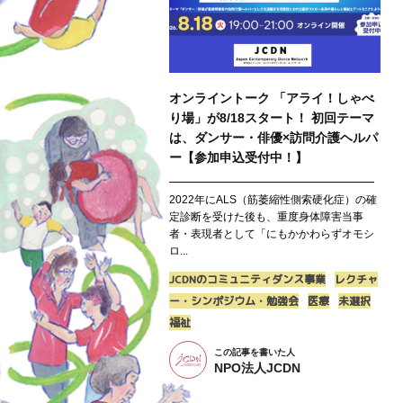
オンライントーク 「アライ！しゃべ
り場」が8/18スタート！ 初回テーマ
は、ダンサー・俳優×訪問介護ヘルパ
ー【参加申込受付中！】
━━━━━━━━━━━━━━━━━━━
2022年にALS（筋萎縮性側索硬化症）の確
定診断を受けた後も、重度身体障害当事
者・表現者として「にもかかわらずオモシ
ロ...
JCDNのコミュニティダンス事業
レクチャ
ー・シンポジウム・勉強会
医療
未選択
福祉
この記事を書いた人
NPO法人JCDN