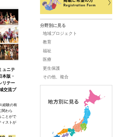
分野別に見る
地域プロジェクト
教育
福祉
医療
更生保護
ミュニテ
日本版・
その他、複合
シリテー
地域交流プ
ス経験の有
に関わら
ることがで
ティストが