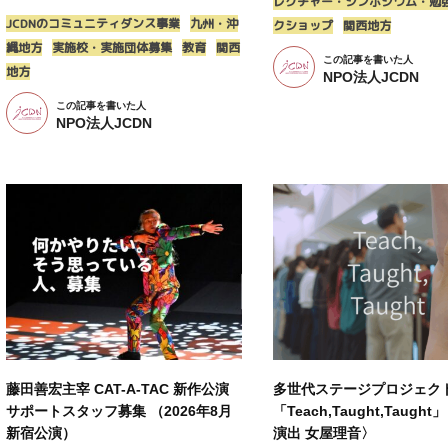
レクチャー・シンポジウム・勉
JCDNのコミュニティダンス事業
九州・沖
クショップ
関西地方
縄地方
実施校・実施団体募集
教育
関西
この記事を書いた人
地方
NPO法人JCDN
この記事を書いた人
NPO法人JCDN
藤田善宏主宰 CAT-A-TAC 新作公演
多世代ステージプロジェク
サポートスタッフ募集 （2026年8月
「Teach,Taught,Taugh
新宿公演）
演出 女屋理音〉