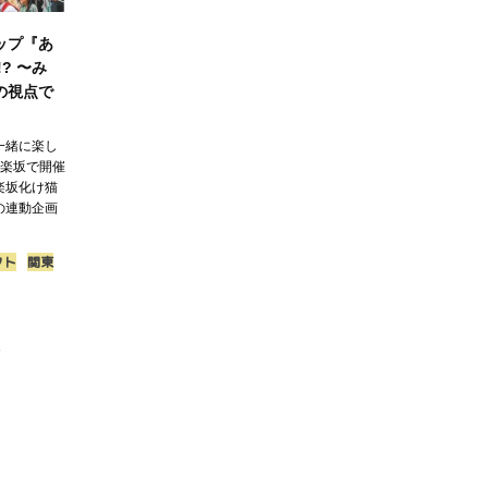
ップ『あ
? 〜み
の視点で
一緒に楽し
神楽坂で開催
楽坂化け猫
の連動企画
クト
関東