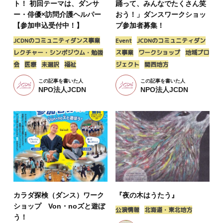
ト！ 初回テーマは、ダンサ
踊って、みんなでたくさん笑
ー・俳優×訪問介護ヘルパー
おう！」ダンスワークショッ
【参加申込受付中！】
プ参加者募集！
JCDNのコミュニティダンス事業
Event
JCDNのコミュニティダン
レクチャー・シンポジウム・勉強
ス事業
ワークショップ
地域プロ
会
医療
未選択
福祉
ジェクト
関西地方
この記事を書いた人
この記事を書いた人
NPO法人JCDN
NPO法人JCDN
カラダ探検（ダンス）ワーク
『夜の木はうたう』
ショップ Von・noズと遊ぼ
公演情報
北海道・東北地方
う！