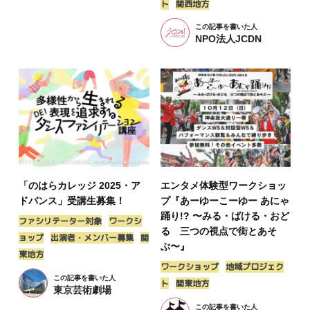
ト
関西地方
この記事を書いた人
NPO法人JCDN
「のはらカレッジ 2025・ア
エンタメ体験型ワークショッ
ドバンス」受講生募集！
プ『あーゆーこーゆー あにゃ
踊り!? 〜みる・ばける・おど
ファシリテーター対象
ワークシ
る 三つの視点で街とあそ
ョップ
出演者・メンバー募集
関
ぶ〜』
東地方
ワークショップ
地域プロジェク
この記事を書いた人
ト
関東地方
東京芸術劇場
この記事を書いた人