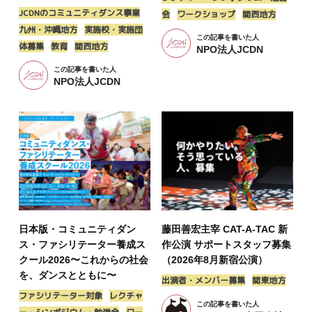
JCDNのコミュニティダンス事業
会
ワークショップ
関西地方
九州・沖縄地方
実施校・実施団
この記事を書いた人
体募集
教育
関西地方
NPO法人JCDN
この記事を書いた人
NPO法人JCDN
日本版・コミュニティダン
藤田善宏主宰 CAT-A-TAC 新
ス・ファシリテーター養成ス
作公演 サポートスタッフ募集
クール2026〜これからの社会
（2026年8月新宿公演）
を、ダンスとともに〜
出演者・メンバー募集
関東地方
ファシリテーター対象
レクチャ
この記事を書いた人