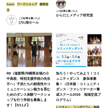
Event
ワークショップ
関西地
方
この記事を書いた人
からだとメディア研究室
この記事を書いた人
びわ湖ホール
R8（滋賀県/沖縄県全域の小
知ろう！やってみよう！コミ
中高校、特別支援学校の先生
ュニティダンス 参加者募
方へ）子供たちの創造性やコ
集！（日本版・コミュニティ
ミュニケーション能力を育む
ダンス・ファシリテーター養
ためのダンス体験ワークショ
成スクール2026 地域交流プ
ップを行う学校を募集しま
ログラム）
す！【5/11〆】
レクチャー・シンポジウム・勉強