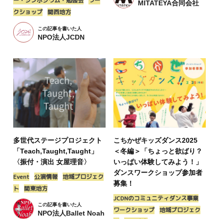
ー・シンポジウム・勉強会
ワー
MITATEYA合同会社
クショップ
関西地方
この記事を書いた人
NPO法人JCDN
多世代ステージプロジェクト
こちかぜキッズダンス2025
「Teach,Taught,Taught」
＜冬編＞「ちょっと欲ばり？
〈振付・演出 女屋理音〉
いっぱい体験してみよう！」
ダンスワークショップ参加者
Event
公演情報
地域プロジェク
募集！
ト
関東地方
JCDNのコミュニティダンス事業
この記事を書いた人
ワークショップ
地域プロジェク
NPO法人Ballet Noah