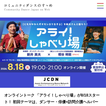
tog
nav
オンライントーク 「アライ！しゃべり場」が8/18スター
ト！ 初回テーマは、ダンサー・俳優×訪問介護ヘルパー