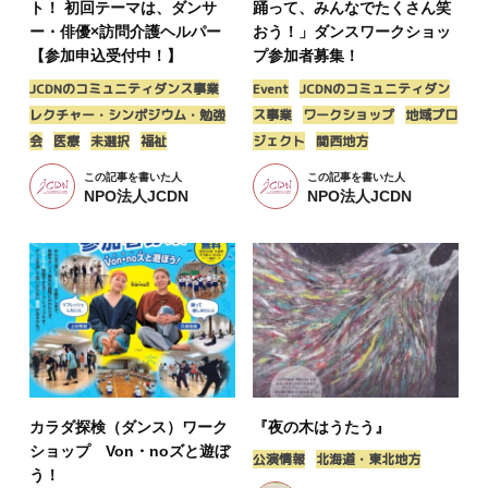
ト！ 初回テーマは、ダンサ
踊って、みんなでたくさん笑
ー・俳優×訪問介護ヘルパー
おう！」ダンスワークショッ
【参加申込受付中！】
プ参加者募集！
JCDNのコミュニティダンス事業
Event
JCDNのコミュニティダン
レクチャー・シンポジウム・勉強
ス事業
ワークショップ
地域プロ
会
医療
未選択
福祉
ジェクト
関西地方
この記事を書いた人
この記事を書いた人
NPO法人JCDN
NPO法人JCDN
カラダ探検（ダンス）ワーク
『夜の木はうたう』
ショップ Von・noズと遊ぼ
公演情報
北海道・東北地方
う！