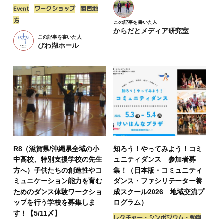
Event
ワークショップ
関西地
方
この記事を書いた人
からだとメディア研究室
この記事を書いた人
びわ湖ホール
R8（滋賀県/沖縄県全域の小
知ろう！やってみよう！コミ
中高校、特別支援学校の先生
ュニティダンス 参加者募
方へ）子供たちの創造性やコ
集！（日本版・コミュニティ
ミュニケーション能力を育む
ダンス・ファシリテーター養
ためのダンス体験ワークショ
成スクール2026 地域交流プ
ップを行う学校を募集しま
ログラム）
す！【5/11〆】
レクチャー・シンポジウム・勉強