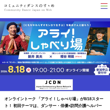
tog
nav
オンライントーク 「アライ！しゃべり場」が8/18スター
ト！ 初回テーマは、ダンサー・俳優×訪問介護ヘルパー