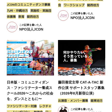
JCDNのコミュニティダンス事業
会
ワークショップ
関西地方
九州・沖縄地方
実施校・実施団
この記事を書いた人
体募集
教育
関西地方
NPO法人JCDN
この記事を書いた人
NPO法人JCDN
日本版・コミュニティダン
藤田善宏主宰 CAT-A-TAC 新
ス・ファシリテーター養成ス
作公演 サポートスタッフ募集
クール2026〜これからの社会
（2026年8月新宿公演）
を、ダンスとともに〜
出演者・メンバー募集
関東地方
ファシリテーター対象
レクチャ
この記事を書いた人