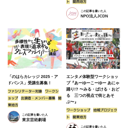
ト
関西地方
この記事を書いた人
NPO法人JCDN
「のはらカレッジ 2025・ア
エンタメ体験型ワークショッ
ドバンス」受講生募集！
プ『あーゆーこーゆー あにゃ
踊り!? 〜みる・ばける・おど
ファシリテーター対象
ワークシ
る 三つの視点で街とあそ
ョップ
出演者・メンバー募集
関
ぶ〜』
東地方
ワークショップ
地域プロジェク
この記事を書いた人
ト
関東地方
東京芸術劇場
この記事を書いた人