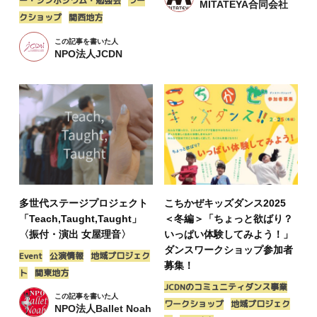
ー・シンポジウム・勉強会
ワー
MITATEYA合同会社
クショップ
関西地方
この記事を書いた人
NPO法人JCDN
多世代ステージプロジェクト
こちかぜキッズダンス2025
「Teach,Taught,Taught」
＜冬編＞「ちょっと欲ばり？
〈振付・演出 女屋理音〉
いっぱい体験してみよう！」
ダンスワークショップ参加者
Event
公演情報
地域プロジェク
募集！
ト
関東地方
JCDNのコミュニティダンス事業
この記事を書いた人
ワークショップ
地域プロジェク
NPO法人Ballet Noah