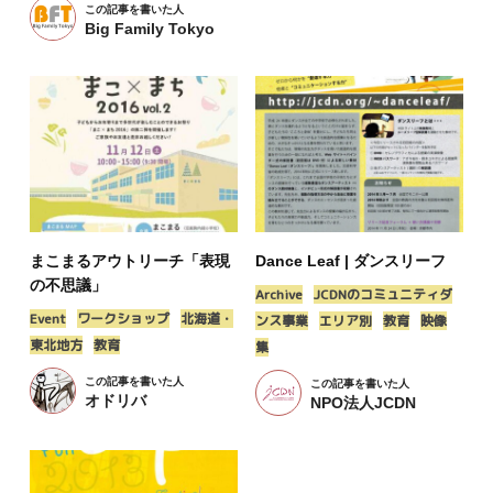
この記事を書いた人
Big Family Tokyo
まこまるアウトリーチ「表現
Dance Leaf | ダンスリーフ
の不思議」
Archive
JCDNのコミュニティダ
Event
ワークショップ
北海道・
ンス事業
エリア別
教育
映像
東北地方
教育
集
この記事を書いた人
この記事を書いた人
オドリバ
NPO法人JCDN