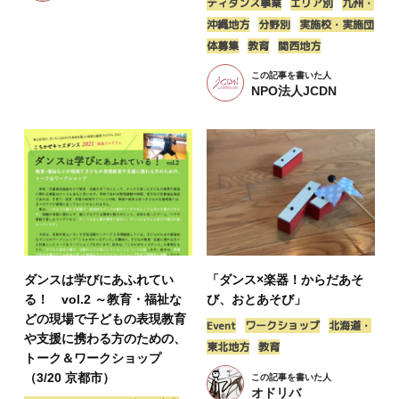
ティダンス事業
エリア別
九州・
沖縄地方
分野別
実施校・実施団
体募集
教育
関西地方
この記事を書いた人
NPO法人JCDN
ダンスは学びにあふれてい
「ダンス×楽器！からだあそ
る！ vol.2 ～教育・福祉な
び、おとあそび」
どの現場で子どもの表現教育
Event
ワークショップ
北海道・
や支援に携わる方のための、
東北地方
教育
トーク＆ワークショップ
（3/20 京都市）
この記事を書いた人
オドリバ