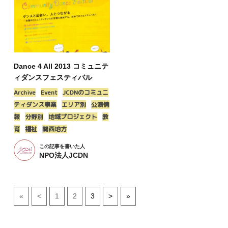
Dance 4 All 2013 コミュニテ
ィダンスフェスティバル
Archive
Event
JCDNのコミュニ
ティダンス事業
エリア別
公演情
報
分野別
地域プロジェクト
教
育
福祉
関西地方
この記事を書いた人
NPO法人JCDN
«
<
1
2
3
>
»