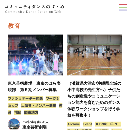
tog
nav
教育
東京芸術劇場 東京のはら表
（滋賀県大津市/沖縄県全域の
現部 第５期メンバー募集
小中高校の先生方へ）子供た
ちの創造性やコミュニケーシ
ファシリテーター対象
ワークシ
ョン能力を育むためのダンス
ョップ
出演者・メンバー募集
教
体験ワークショップを行う学
育
福祉
関東地方
校を募集中！
この記事を書いた人
Archive
Event
JCDNのコミュニ
東京芸術劇場