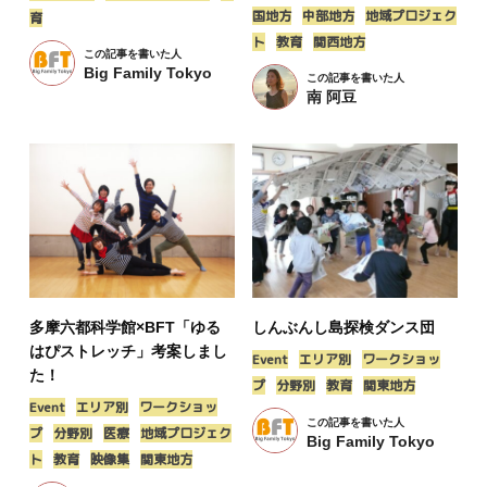
国地方
中部地方
地域プロジェク
育
ト
教育
関西地方
この記事を書いた人
Big Family Tokyo
この記事を書いた人
南 阿豆
多摩六都科学館×BFT「ゆる
しんぶんし島探検ダンス団
はぴストレッチ」考案しまし
Event
エリア別
ワークショッ
た！
プ
分野別
教育
関東地方
Event
エリア別
ワークショッ
この記事を書いた人
プ
分野別
医療
地域プロジェク
Big Family Tokyo
ト
教育
映像集
関東地方