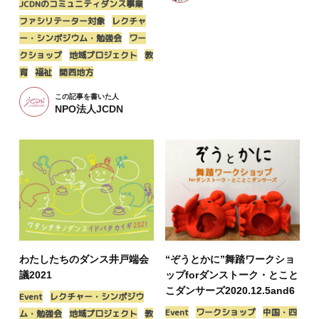
JCDNのコミュニティダンス事業
ファシリテーター対象
レクチャ
ー・シンポジウム・勉強会
ワー
クショップ
地域プロジェクト
教
育
福祉
関西地方
この記事を書いた人
NPO法人JCDN
わたしたちのダンス井戸端会
“ぞうとかに”舞踏ワークショ
議2021
ップforダンストーク・とこと
こダンサーズ2020.12.5and6
Event
レクチャー・シンポジウ
Event
ワークショップ
中国・四
ム・勉強会
地域プロジェクト
教