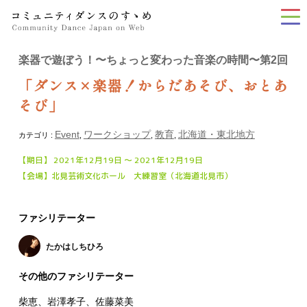
tog
nav
楽器で遊ぼう！〜ちょっと変わった音楽の時間〜第2回
「ダンス×楽器！からだあそび、おとあ
そび」
Event
ワークショップ
教育
北海道・東北地方
カテゴリ :
,
,
,
【期日】 2021年12月19日 〜 2021年12月19日
【会場】北見芸術文化ホール 大練習室（北海道北見市）
ファシリテーター
たかはしちひろ
その他のファシリテーター
柴恵、岩澤孝子、佐藤菜美