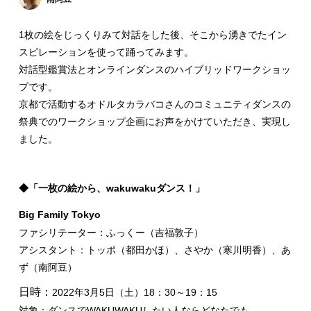
1枚の絵をじっくりみて対話をした後、そこから湧きでたイン
スピレーションを使って踊ってみます。
対話型鑑賞法とオンラインダンスのハイブリッドワークショッ
プです。
京都で活動するオドルタカラバコさんのコミュニティダンスの
祭典でのワークショップ企画にお声をかけていただき、実現し
ました。
◆「一枚の絵から、wakuwakuダンス！」
Big Family Tokyo
ファシリテーター：ふっくー（吉福敦子）
アシスタント：トッポ（都田かほ）、さやか（寒川明香）、あ
ず（南阿豆）
日時：
2022年3月5日（土）18：30～19：15
対象：ダンスでWAKUWAKUしたい人ならどなたでも