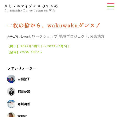
tog
nav
一枚の絵から、wakuwakuダンス！
Event
ワークショップ
地域プロジェクト
関東地方
カテゴリ :
,
,
,
【期日】 2022年3月5日 〜 2022年3月5日
【会場】ZOOMイベント
ファシリテーター
吉福敦子
都田かほ
寒川明香
南阿豆