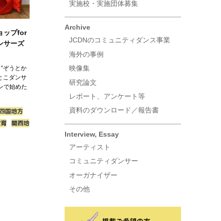
実施校・実施団体募集
Archive
ップfor
JCDNのコミュニティダンス事業
ンサーズ
海外の事例
映像集
 “ぞうとか
ことこダンサ
研究論文
ンで始めた
レポート、アンケート等
資料のダウンロード／報告書
四国地方
教育
関西地
Interview, Essay
アーティスト
コミュニティダンサー
オーガナイザー
その他