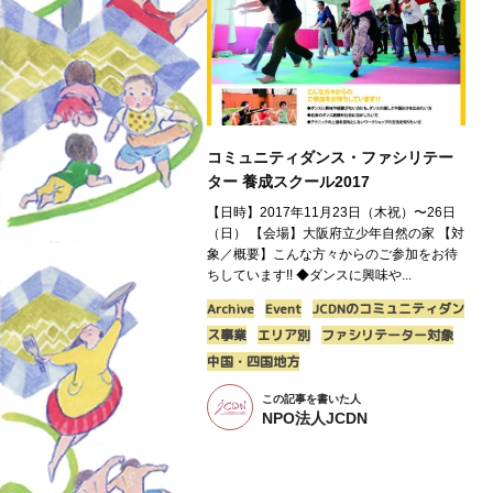
コミュニティダンス・ファシリテー
ター 養成スクール2017
【日時】2017年11月23日（木祝）〜26日
（日） 【会場】大阪府立少年自然の家 【対
象／概要】こんな方々からのご参加をお待
ちしています!! ◆ダンスに興味や...
Archive
Event
JCDNのコミュニティダン
ス事業
エリア別
ファシリテーター対象
中国・四国地方
この記事を書いた人
NPO法人JCDN