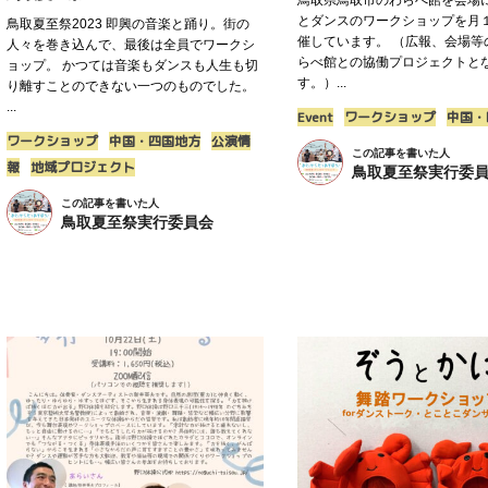
鳥取県鳥取市のわらべ館を会場
とダンスのワークショップを月
鳥取夏至祭2023 即興の音楽と踊り。街の
催しています。 （広報、会場等
人々を巻き込んで、最後は全員でワークシ
らべ館との協働プロジェクトと
ョップ。 かつては音楽もダンスも人生も切
す。）...
り離すことのできない一つのものでした。
...
Event
ワークショップ
中国・
ワークショップ
中国・四国地方
公演情
この記事を書いた人
報
地域プロジェクト
鳥取夏至祭実行委
この記事を書いた人
鳥取夏至祭実行委員会