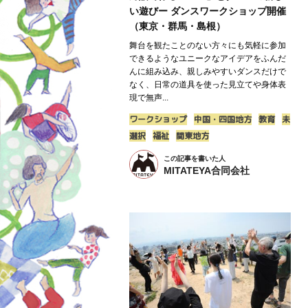
い遊びー ダンスワークショップ開催
（東京・群馬・島根）
舞台を観たことのない方々にも気軽に参加
できるようなユニークなアイデアをふんだ
んに組み込み、親しみやすいダンスだけで
なく、日常の道具を使った見立てや身体表
現で無声...
ワークショップ
中国・四国地方
教育
未
選択
福祉
関東地方
この記事を書いた人
MITATEYA合同会社