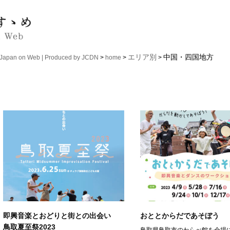
エリア別
中国・四国地方
n on Web | Produced by JCDN
>
home
>
>
即興音楽とおどりと街との出会い
おととからだであそぼう
鳥取夏至祭2023