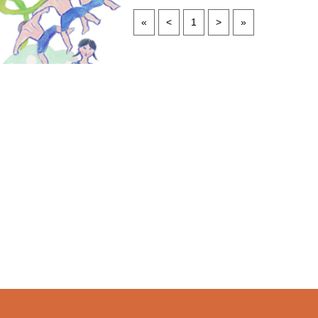
«
<
1
>
»