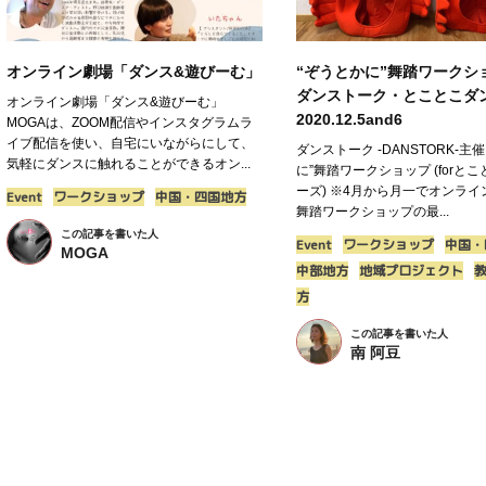
オンライン劇場「ダンス&遊びーむ」
“ぞうとかに”舞踏ワークショ
ダンストーク・とことこダ
オンライン劇場「ダンス&遊びーむ」
2020.12.5and6
MOGAは、ZOOM配信やインスタグラムラ
イブ配信を使い、自宅にいながらにして、
ダンストーク -DANSTORK-主催
気軽にダンスに触れることができるオン...
に”舞踏ワークショップ (forと
ーズ) ※4月から月一でオンライ
Event
ワークショップ
中国・四国地方
舞踏ワークショップの最...
この記事を書いた人
Event
ワークショップ
中国・
MOGA
中部地方
地域プロジェクト
方
この記事を書いた人
南 阿豆