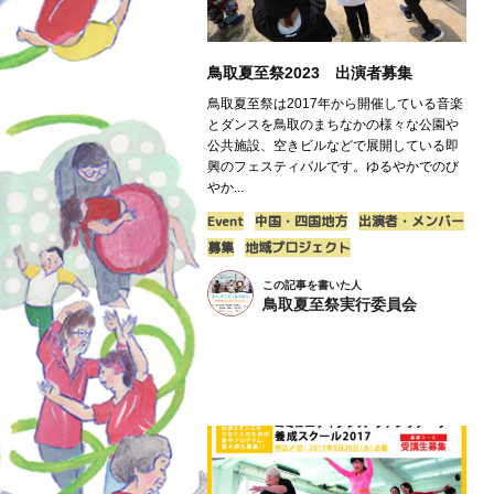
鳥取夏至祭2023 出演者募集
鳥取夏至祭は2017年から開催している音楽
とダンスを鳥取のまちなかの様々な公園や
公共施設、空きビルなどで展開している即
興のフェスティバルです。ゆるやかでのび
やか...
Event
中国・四国地方
出演者・メンバー
募集
地域プロジェクト
この記事を書いた人
鳥取夏至祭実行委員会