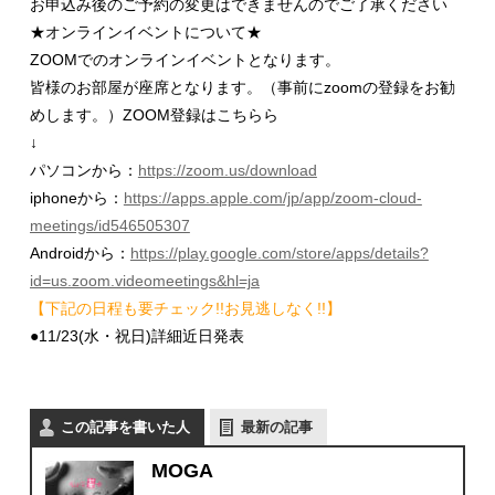
お申込み後のご予約の変更はできませんのでご了承ください
★
オンラインイベントについて★
ZOOM
でのオンラインイベントとなります。
皆様のお部屋が座席となります。（事前に
zoom
の登録をお勧
めします。）
ZOOM
登録はこちらら
↓
パソコンから：
https://zoom.us/download
iphone
から：
https://apps.apple.com/jp/app/zoom-cloud-
meetings/id546505307
Android
から：
https://play.google.com/store/apps/details?
id=us.zoom.videomeetings&hl=ja
【下記の日程も要チェック!!お見逃しなく!!】
●11/23
(水・祝日)詳細近日発表
この記事を書いた人
最新の記事
MOGA