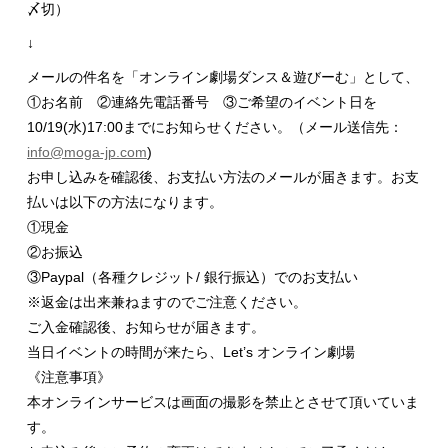
〆切）
↓
メールの件名を「オンライン劇場ダンス＆遊びーむ」として、
①お名前 ②連絡先電話番号 ③ご希望のイベント日を
10/19(水)
17:00
までにお知らせください。
（メール送信先：
info@moga-jp.com
)
お申し込みを確認後、お支払い方法のメールが届きます。お支
払いは以下の方法になります。
①現金
②お振込
③
Paypal
（各種クレジット
/
銀行振込）でのお支払い
※
返金は出来兼ねますのでご注意ください。
ご入金確認後、お知らせが届きます。
当日イベントの時間が来たら、
Let
’
s
オンライン劇場
《注意事項》
本オンラインサービスは画面の撮影を禁止とさせて頂いていま
す。