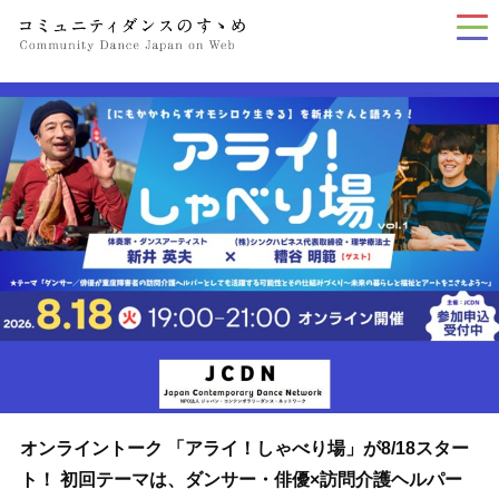
tog
nav
オンライントーク 「アライ！しゃべり場」が8/18スター
ト！ 初回テーマは、ダンサー・俳優×訪問介護ヘルパー