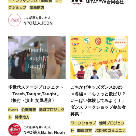
ー・シンポジウム・勉強会
ワー
MITATEYA合同会社
クショップ
関西地方
この記事を書いた人
NPO法人JCDN
多世代ステージプロジェクト
こちかぜキッズダンス2025
「Teach,Taught,Taught」
＜冬編＞「ちょっと欲ばり？
〈振付・演出 女屋理音〉
いっぱい体験してみよう！」
ダンスワークショップ参加者
Event
公演情報
地域プロジェク
募集！
ト
関東地方
ワークショップ
地域プロジェク
この記事を書いた人
ト
関西地方
JCDNのコミュニテ
NPO法人Ballet Noah