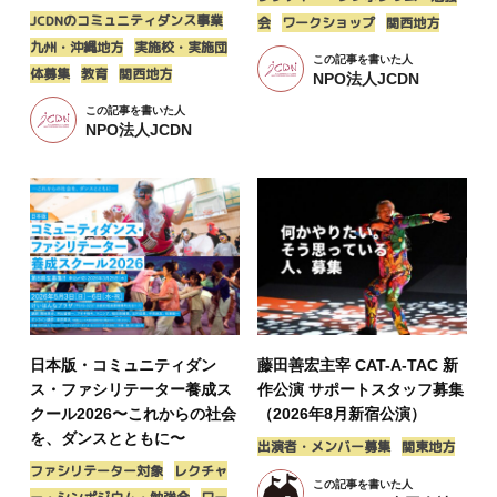
JCDNのコミュニティダンス事業
会
ワークショップ
関西地方
九州・沖縄地方
実施校・実施団
この記事を書いた人
体募集
教育
関西地方
NPO法人JCDN
この記事を書いた人
NPO法人JCDN
日本版・コミュニティダン
藤田善宏主宰 CAT-A-TAC 新
ス・ファシリテーター養成ス
作公演 サポートスタッフ募集
クール2026〜これからの社会
（2026年8月新宿公演）
を、ダンスとともに〜
出演者・メンバー募集
関東地方
ファシリテーター対象
レクチャ
この記事を書いた人