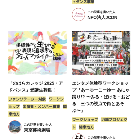
ィダンス事業
この記事を書いた人
NPO法人JCDN
「のはらカレッジ 2025・ア
エンタメ体験型ワークショッ
ドバンス」受講生募集！
プ『あーゆーこーゆー あにゃ
踊り!? 〜みる・ばける・おど
ファシリテーター対象
ワークシ
る 三つの視点で街とあそ
ョップ
出演者・メンバー募集
関
ぶ〜』
東地方
ワークショップ
地域プロジェク
この記事を書いた人
ト
関東地方
東京芸術劇場
この記事を書いた人