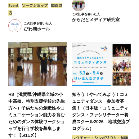
Event
ワークショップ
関西地
方
この記事を書いた人
からだとメディア研究室
この記事を書いた人
びわ湖ホール
R8（滋賀県/沖縄県全域の小
知ろう！やってみよう！コミ
中高校、特別支援学校の先生
ュニティダンス 参加者募
方へ）子供たちの創造性やコ
集！（日本版・コミュニティ
ミュニケーション能力を育む
ダンス・ファシリテーター養
ためのダンス体験ワークショ
成スクール2026 地域交流プ
ップを行う学校を募集しま
ログラム）
す！【5/11〆】
レクチャー・シンポジウム・勉強