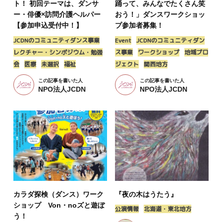
ト！ 初回テーマは、ダンサ
踊って、みんなでたくさん笑
ー・俳優×訪問介護ヘルパー
おう！」ダンスワークショッ
【参加申込受付中！】
プ参加者募集！
JCDNのコミュニティダンス事業
Event
JCDNのコミュニティダン
レクチャー・シンポジウム・勉強
ス事業
ワークショップ
地域プロ
会
医療
未選択
福祉
ジェクト
関西地方
この記事を書いた人
この記事を書いた人
NPO法人JCDN
NPO法人JCDN
カラダ探検（ダンス）ワーク
『夜の木はうたう』
ショップ Von・noズと遊ぼ
公演情報
北海道・東北地方
う！