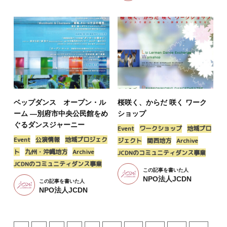
ベップダンス オープン・ル
桜咲く、からだ 咲く ワーク
ーム —別府市中央公民館をめ
ショップ
ぐるダンスジャーニー
Event
ワークショップ
地域プロ
Event
公演情報
地域プロジェク
ジェクト
関西地方
Archive
ト
九州・沖縄地方
Archive
JCDNのコミュニティダンス事業
JCDNのコミュニティダンス事業
この記事を書いた人
NPO法人JCDN
この記事を書いた人
NPO法人JCDN