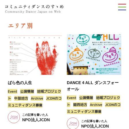
tog
nav
エリア別
ばら色の人生
DANCE 4 ALL ダンスフォー
オール
Event
公演情報
地域プロジェク
Event
公演情報
地域プロジェク
ト
中部地方
Archive
JCDNのコ
ト
関西地方
Archive
JCDNのコ
ミュニティダンス事業
ミュニティダンス事業
この記事を書いた人
NPO法人JCDN
この記事を書いた人
NPO法人JCDN