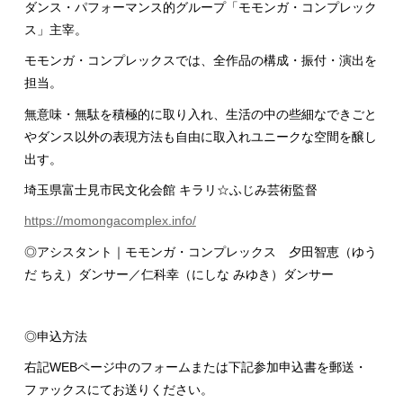
ダンス・パフォーマンス的グループ「モモンガ・コンプレック
ス」主宰。
モモンガ・コンプレックスでは、全作品の構成・振付・演出を
担当。
無意味・無駄を積極的に取り入れ、生活の中の些細なできごと
やダンス以外の表現方法も自由に取入れユニークな空間を醸し
出す。
埼玉県富士見市民文化会館 キラリ☆ふじみ芸術監督
https://momongacomplex.info/
◎アシスタント｜モモンガ・コンプレックス 夕田智恵（ゆう
だ ちえ）ダンサー／仁科幸（にしな みゆき）ダンサー
◎申込方法
右記WEBページ中のフォームまたは下記参加申込書を郵送・
ファックスにてお送りください。