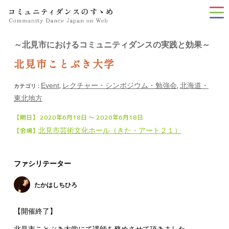
tog
nav
～北見市におけるコミュニティダンスの実践と効果～
北見市ことぶき大学
Event
レクチャー・シンポジウム・勉強会
北海道・
カテゴリ :
,
,
東北地方
【期日】 2020年6月18日 〜 2020年6月18日
【会場】
北見市芸術文化ホール（きた・アート２１）
ファシリテーター
たかはしちひろ
【開催終了】
北見市ことぶき大学にて講師を務めさせて頂きました。