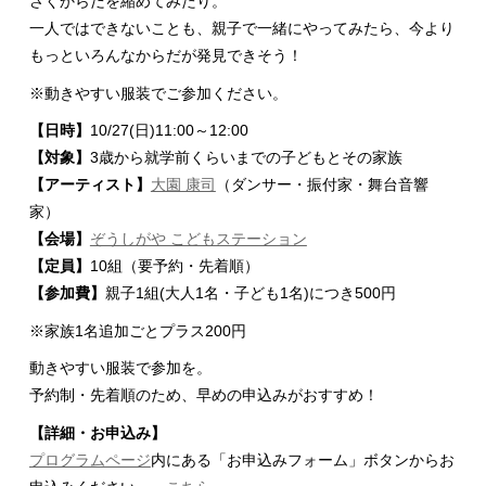
さくからだを縮めてみたり。
一人ではできないことも、親子で一緒にやってみたら、今より
もっといろんなからだが発見できそう！
※動きやすい服装でご参加ください。
【日時】
10/27(日)11:00～12:00
【対象】
3歳から就学前くらいまでの子どもとその家族
【アーティスト】
大園 康司
（ダンサー・振付家・舞台音響
家）
【会場】
ぞうしがや こどもステーション
【定員】
10組（要予約・先着順）
【参加費】
親子1組(大人1名・子ども1名)につき500円
※家族1名追加ごとプラス200円
動きやすい服装で参加を。
予約制・先着順のため、早めの申込みがおすすめ！
【詳細・お申込み】
プログラムページ
内にある「お申込みフォーム」ボタンからお