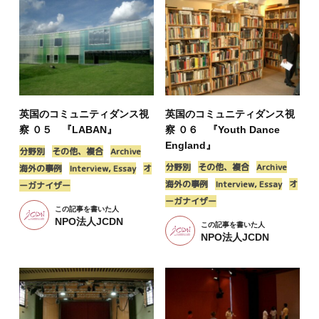
英国のコミュニティダンス視
英国のコミュニティダンス視
察 ０５ 『LABAN』
察 ０６ 『Youth Dance
England』
分野別
その他、複合
Archive
分野別
その他、複合
Archive
海外の事例
Interview, Essay
オ
海外の事例
Interview, Essay
オ
ーガナイザー
ーガナイザー
この記事を書いた人
NPO法人JCDN
この記事を書いた人
NPO法人JCDN