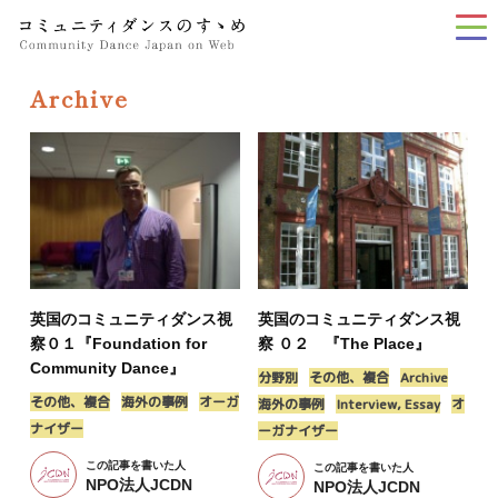
tog
nav
Archive
英国のコミュニティダンス視
英国のコミュニティダンス視
察０１『Foundation for
察 ０２ 『The Place』
Community Dance』
分野別
その他、複合
Archive
その他、複合
海外の事例
オーガ
海外の事例
Interview, Essay
オ
ナイザー
ーガナイザー
この記事を書いた人
この記事を書いた人
NPO法人JCDN
NPO法人JCDN