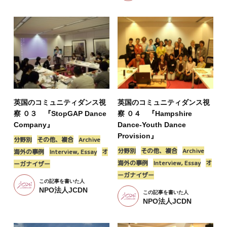
英国のコミュニティダンス視
英国のコミュニティダンス視
察 ０３ 『StopGAP Dance
察 ０４ 『Hampshire
Company』
Dance-Youth Dance
Provision』
分野別
その他、複合
Archive
分野別
その他、複合
Archive
海外の事例
Interview, Essay
オ
海外の事例
Interview, Essay
オ
ーガナイザー
ーガナイザー
この記事を書いた人
NPO法人JCDN
この記事を書いた人
NPO法人JCDN