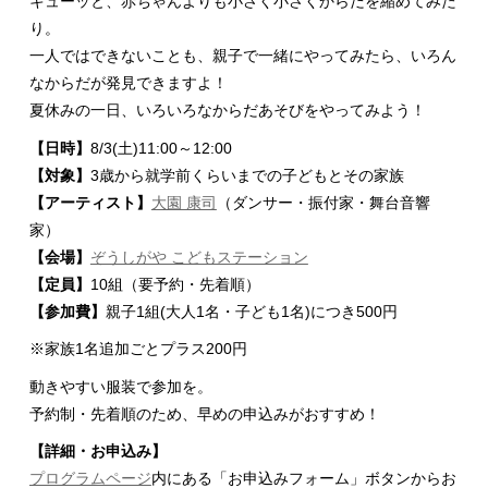
キューッと、赤ちゃんよりも小さく小さくからだを縮めてみた
り。
一人ではできないことも、親子で一緒にやってみたら、いろん
なからだが発見できますよ！
夏休みの一日、いろいろなからだあそびをやってみよう！
【日時】
8/3(土)11:00～12:00
【対象】
3歳から就学前くらいまでの子どもとその家族
【アーティスト】
大園 康司
（ダンサー・振付家・舞台音響
家）
【会場】
ぞうしがや こどもステーション
【定員】
10組（要予約・先着順）
【参加費】
親子1組(大人1名・子ども1名)につき500円
※家族1名追加ごとプラス200円
動きやすい服装で参加を。
予約制・先着順のため、早めの申込みがおすすめ！
【詳細・お申込み】
プログラムページ
内にある「お申込みフォーム」ボタンからお