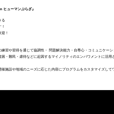
n ヒューマンぷらざ』
きる
す！
歓迎！
？
の練習や習得を通じて協調性・ 問題解決能力・自尊心・コミュニケーシ
貧困・難民・虐待などに起因するマイノリティのエンパワメントに活用
)では、開催施設や地域のニーズに応じた内容にプログラムをカスタマイズして