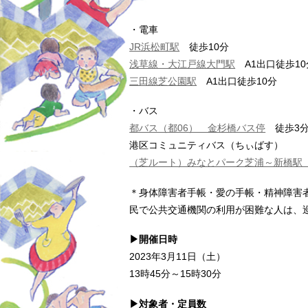
・電車
JR浜松町駅
徒歩10分
浅草線・大江戸線大門駅
A1出口徒歩10
三田線芝公園駅
A1出口徒歩10分
・バス
都バス（都06） 金杉橋バス停
徒歩3
港区コミュニティバス（ちぃばす）
（芝ルート）みなとパーク芝浦～新橋駅
＊身体障害者手帳・愛の手帳・精神障害
民で公共交通機関の利用が困難な人は、
▶開催日時
2023年3月11日（土）
13時45分～15時30分
▶対象者・定員数