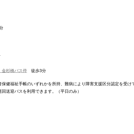
分
分
 金杉橋バス停
徒歩3分
者保健福祉手帳のいずれかを所持、難病により障害支援区分認定を受け
巡回送迎バスを利用できます。（平日のみ）