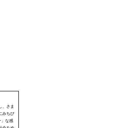
し、さま
にみちび
ー」な感
社会をめ