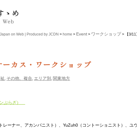
Event
ワークショップ
n on Web | Produced by JCDN
>
home
>
>
> 【3/
ルサーカス・ワークショップ
福祉
その他、複合
エリア別
関東地方
,
,
,
マンぷらざ）
ントトレーナー、アカンパニスト）、YuZuh0（コントーショニスト）、ユ