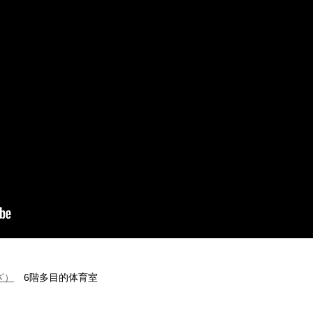
ざ）
6階多目的体育室