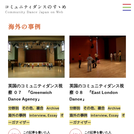
tog
nav
海外の事例
英国のコミュニティダンス視
英国のコミュニティダンス視
察 ０７ 『Greenwich
察 ０８ 『East London
Dance Agency』
Dance』
分野別
その他、複合
Archive
分野別
その他、複合
Archive
海外の事例
Interview, Essay
オ
海外の事例
Interview, Essay
オ
ーガナイザー
ーガナイザー
この記事を書いた人
この記事を書いた人