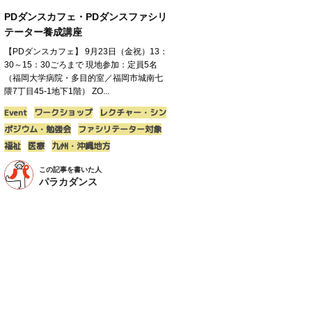
PDダンスカフェ・PDダンスファシリ
テーター養成講座
【PDダンスカフェ】 9月23日（金祝）13：
30～15：30ごろまで 現地参加：定員5名
（福岡大学病院・多目的室／福岡市城南七
隈7丁目45-1地下1階） ZO...
Event
ワークショップ
レクチャー・シン
ポジウム・勉強会
ファシリテーター対象
福祉
医療
九州・沖縄地方
この記事を書いた人
パラカダンス