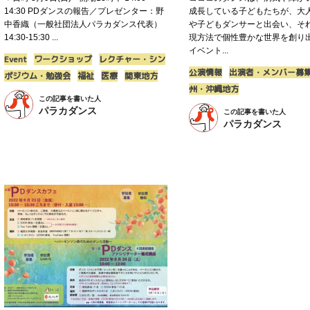
14:30 PDダンスの報告／プレゼンター：野
成長している子どもたちが、大
中香織（一般社団法人パラカダンス代表）
や子どもダンサーと出会い、そ
14:30-15:30 ...
現方法で個性豊かな世界を創り
イベント...
Event
ワークショップ
レクチャー・シン
公演情報
出演者・メンバー募
ポジウム・勉強会
福祉
医療
関東地方
州・沖縄地方
この記事を書いた人
パラカダンス
この記事を書いた人
パラカダンス