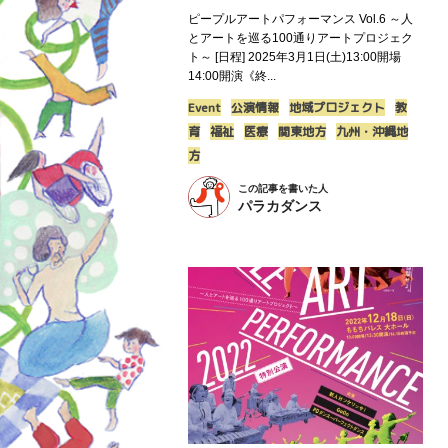
ピープルアートパフォーマンス Vol.6 ～人
とアートを巡る100通りアートプロジェク
ト～ [日程] 2025年3月1日(土)13:00開場
14:00開演《終...
Event
公演情報
地域プロジェクト
教
育
福祉
医療
関東地方
九州・沖縄地
方
この記事を書いた人
パラカダンス