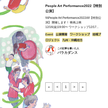
People Art Performance2022【特別
公演】
\\\\People Art Performance2022/////【特別公
演】 開催します！ 映画上映
12/16(金)19:00〜 ワークショップ12/17...
Event
公演情報
ワークショップ
地域プ
ロジェクト
九州・沖縄地方
この記事を書いた人
パラカダンス
«
<
1
>
»