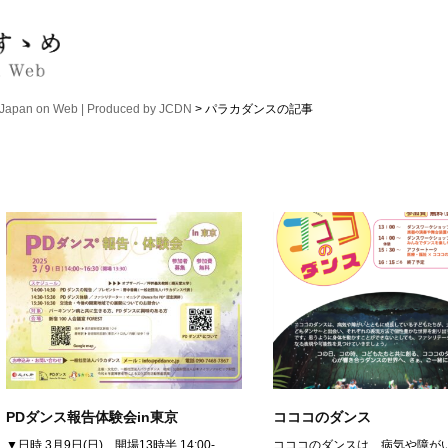
n on Web | Produced by JCDN
> パラカダンスの記事
PDダンス報告体験会in東京
コココのダンス
▼日時 3月9日(日) 開場13時半 14:00-
コココのダンスは、病気や障が