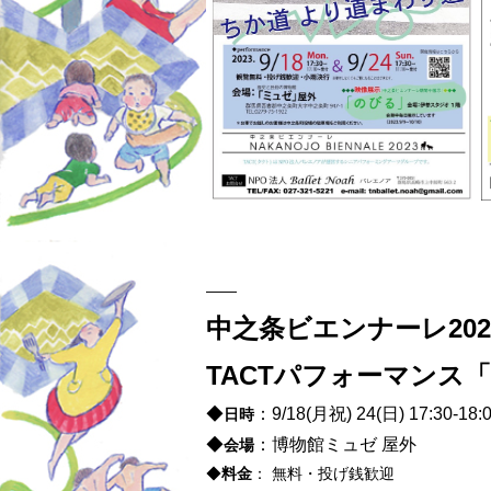
——
中之条ビエンナーレ202
TACTパフォーマンス
◆
：9/18(月祝) 24(日) 17:3
日時
◆
：博物館ミュゼ 屋外
会場
◆
料金
： 無料・投げ銭歓迎