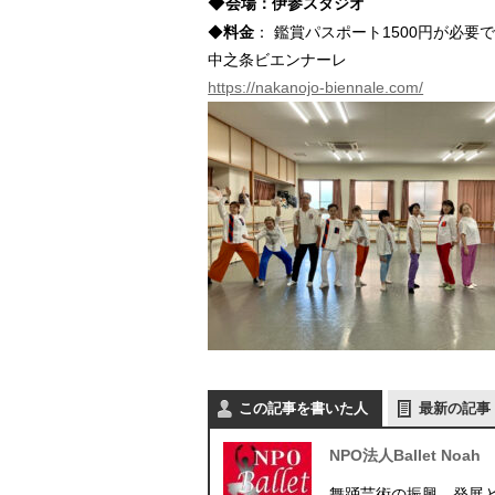
◆
会場：伊参スタジオ
◆
料金
： 鑑賞パスポート1500円が必要
中之条ビエンナーレ
https://nakanojo-biennale.com/
この記事を書いた人
最新の記事
NPO法人Ballet Noah
舞踊芸術の振興、発展