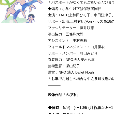
＊パスポートがなくてもご覧いただけま
◆備考：小学生以下は保護者同伴
出演：TACT(上和田ひろ子、串田江津
サポート出演:上村有紀(Von・noズ 9/18
ファシリテーター：藤井咲恵
演出協力：五條珠太郎
アシスタント：中村恵莉
フィールドマネジメント：白井優衣
サポートメンバー：箱田みどり
衣装協力：NPO法人麦わら屋
芸術監督：瀬山紀子
運営：NPO 法人 Ballet Noah
＊お車でお越しの場合は中之条町役場の
———–
映像作品「のびる」
◆
：9/9(土)〜10/9 (月祝)9:30〜1
日時