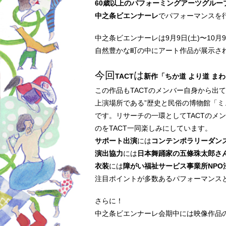
60歳以上のパフォーミングアーツグループTACT(T
中之条ビエンナーレ
でパフォーマンスを
中之条ビエンナーレは9月9日(土)〜10
自然豊かな町の中にアート作品が展示さ
今回
は
TACT
新作「ちか道 より道 ま
この作品もTACTのメンバー自身から出
上演場所である”歴史と民俗の博物館「
です。リサーチの一環としてTACTのメ
のをTACT一同楽しみにしています。
サポート出演
には
コンテンポラリーダンス
演出協力
には
日本舞踊家の五條珠太郎さ
衣装
には
障がい福祉サービス事業所NPO
注目ポイントが多数あるパフォーマンス
さらに！
中之条ビエンナーレ会期中には映像作品