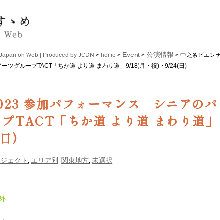
Event
公演情報
n on Web | Produced by JCDN
>
home
>
>
> 中之条ビエンナ
ループTACT「ちか道 より道 まわり道」9/18(月・祝)・9/24(日)
023 参加パフォーマンス シニアのパ
プTACT「ちか道 より道 まわり道」
(日)
ロジェクト
エリア別
関東地方
未選択
,
,
,
外