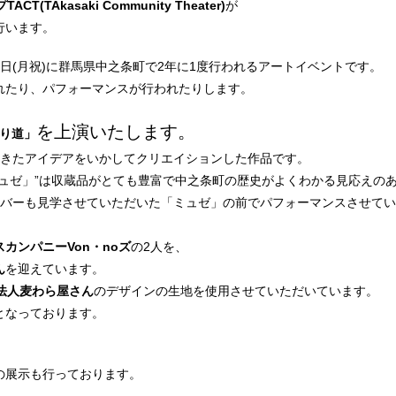
Akasaki Community Theater)
が
行います。
月9日(月祝)に群馬県中之条町で2年に1度行われるアートイベントです。
れたり、パフォーマンスが行われたりします。
を上演いたします。
わり道」
てきたアイデアをいかしてクリエイションした作品です。
ミュゼ」”は収蔵品がとても豊富で中之条町の歴史がよくわかる見応えの
ンバーも見学させていただいた「ミュゼ」の前でパフォーマンスさせて
カンパニーVon・noズ
の2人を、
ん
を迎えています。
法人麦わら屋さん
のデザインの生地を使用させていただいています。
となっております。
の展示も行っております。