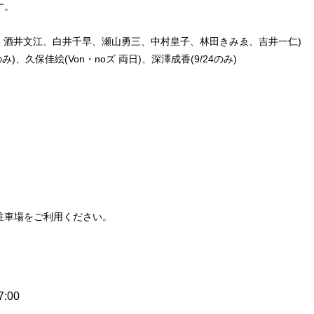
す。
子、酒井文江、白井千早、瀬山勇三、中村皇子、林田きみゑ、吉井一仁)
のみ)、久保佳絵(Von・noズ 両日)、深澤成香(9/24のみ)
駐車場をご利用ください。
7:00