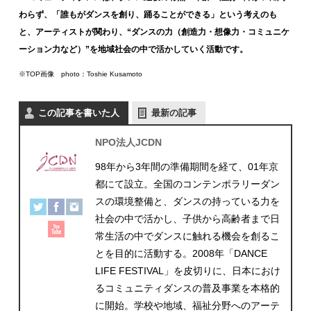
わらず、「誰もがダンスを創り、踊ることができる」という考えのも
と、アーティストが関わり、“ダンスの力（創造力・想像力・コミュニケ
ーション力など）”を地域社会の中で活かしていく活動です。
※TOP画像 photo：Toshie Kusamoto
この記事を書いた人
最新の記事
NPO法人JCDN
98年から3年間の準備期間を経て、01年京
都にて設立。全国のコンテンポラリーダン
スの環境整備と、ダンスの持っている力を
社会の中で活かし、子供から高齢者まで日
常生活の中でダンスに触れる機会を創るこ
とを目的に活動する。2008年「DANCE
LIFE FESTIVAL」を皮切りに、日本におけ
るコミュニティダンスの普及事業を本格的
に開始。学校や地域、福祉分野へのアーテ