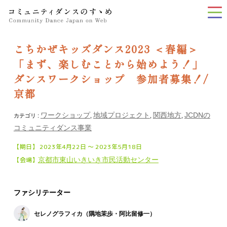
tog
nav
こちかぜキッズダンス2023 ＜春編＞
「まず、楽しむことから始めよう！」
ダンスワークショップ 参加者募集！/
京都
ワークショップ
地域プロジェクト
関西地方
JCDNの
カテゴリ :
,
,
,
コミュニティダンス事業
【期日】 2023年4月22日 〜 2023年5月18日
【会場】
京都市東山いきいき市民活動センター
ファシリテーター
セレノグラフィカ（隅地茉歩・阿比留修一）