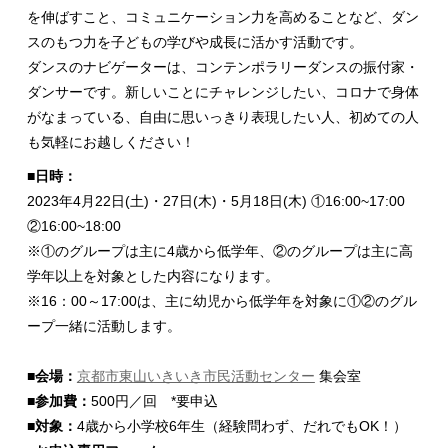
を伸ばすこと、コミュニケーション力を高めることなど、ダン
スのもつ力を子どもの学びや成長に活かす活動です。
ダンスのナビゲーターは、コンテンポラリーダンスの振付家・
ダンサーです。新しいことにチャレンジしたい、コロナで身体
がなまっている、自由に思いっきり表現したい人、初めての人
も気軽にお越しください！
■日時：
2023年4月22日(土)・27日(木)・5月18日(木) ①16:00~17:00
②16:00~18:00
※①のグループは主に4歳から低学年、②のグループは主に高
学年以上を対象とした内容になります。
※16：00～17:00は、主に幼児から低学年を対象に①②のグル
ープ一緒に活動します。
■会場：
京都市東山いきいき市民活動センター
集会室
■参加費：
500円／回 *要申込
■対象：
4歳から小学校6年生（経験問わず、だれでもOK！）