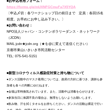
■お申込専用フォーム：
https://forms.gle/mUXNFGCmuFa7X5YQA
〔申込〆切：各ワークショップ日の前日まで 定員：各回15名
程度。お早めにお申し込み下さい。〕
■お問い合わせ：
NPO法人ジャパン・コンテンポラリーダンス・ネットワーク
（JCDN）
MAIL:jcdn★jcdn.org（★を@に変えて送信ください）
京都市東山いきいき市民活動センター
TEL: 075-541-5151
■新型コロナウィルス感染症対策と持ち物について
●ダンス活動中のマスク着用については、政府の方針に基づき、講師も参
加者も各々の判断にゆだねます。
●会場は常時換気されています。また、活動中は消毒を心がけます。
●参加当日に体調不良の場合は、無理をしないようお願いします。
●飲み物、汗を拭くタオルをお持ちください。ダンスの活動は裸足で行い