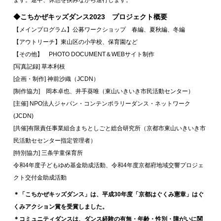
ます。途中、休憩を挟みながら進行します。
◆こちかぜキッズダンス2023 プロジェクト概要
【メインプログラム】公募ワークショップ 春編、夏秋編、冬編
【アウトリーチ】東山区の小学校、保育園など
【その他】 PHOTO DOCUMENT＆WEBサイト制作
[写真記録] 草本利枝
[企画・制作] 神前沙織（JCDN）
[制作協力] 岡本卓也、井手葵唯（東山いきいき市民活動センター）
[主催] NPO法人ジャパン・コンテンポラリーダンス・ネットワーク
(JCDN)
[共催]有限責任事業組合まちとしごと総合研究所（京都市東山いきいき市
民活動セセンター指定管理者）
[特別協力] 三条学童保育所
令和4年度子どもゆめ基金助成活動、令和4年度京都府地域交響プロジェ
クト交付金助成活動
＊「こちかぜキッズダンス」は、平成30年度「京都はぐくみ憲章」はぐ
くみアクション賞を受賞しました。
＊コミュニティダンスは、ダンス経験の有無・年齢・性別・障がいに関