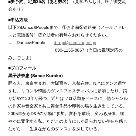
■要予約、定員35名（あと数名）
（見学のみも可、終了後交流
会あり）
■申込方法
以下のDance&Peopleまで、①お名前②連絡先（メールアドレ
スと電話番号）③介助者の有無をお知らせください。
→ Dance&People
d-a-p@jcom.zaq.ne.jp
090-1155-8867（当日は電話対応の
み、ごしま）
■プロフィール
黒子沙奈恵 (Sanae Kuroko)
踊る人。東京生まれ、大阪育ち、京都在住。N.Y.にダンス留学
をし、リヨンや韓国のダンスフェスティバルに参加したり、踊
り始めて30年が経つ。近年はソロ活動をベースに、他ジャンル
の作家や音楽家と共に舞台作品や即興の場を生み出している。
2005年からD&Pの活動に参加。変わる環境、変わる身体、緩
やかに変化する私。ただこのようにしか居られない存在を感じ
ながら、「生きながらのダンス」を探している。