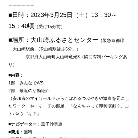
ーーーーーー
■日時：2023年3月25日（土）13：30～
15：40頃
（受付15分前）
■場所：大山崎ふるさとセンター
（阪急京都線
「大山崎駅前、JR山崎駅徒歩5分」）
京都府大山崎町大山崎竜光3（隣に有料パーキングあ
り）
■内容
：
1部 みんなでWS
2部 最近の活動紹介
（参加者のマイワールドからこぼれるつぶやきや激白を元にし
たワーク「や・す・子の部屋」「なんちゃって即興演劇？、コ
トバ×ウゴキ？」
■ナビゲーター
：黒子沙菜恵
■費用
：無料