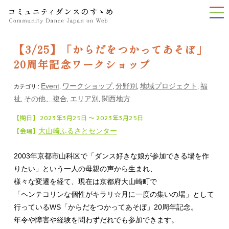
tog
nav
【3/25】「からだをつかってあそぼ」
20周年記念ワークショップ
Event
ワークショップ
分野別
地域プロジェクト
福
カテゴリ :
,
,
,
,
祉
その他、複合
エリア別
関西地方
,
,
,
【期日】 2023年3月25日 〜 2023年3月25日
【会場】
大山崎ふるさとセンター
2003年京都市山科区で「ダンス好きな娘が参加できる場を作
りたい」という一人の母親の声から生まれ、
様々な変遷を経て、現在は京都府大山崎町で
「ヘンテコリンな個性がキラリ☆月に一度の集いの場」として
行っているWS「からだをつかってあそぼ」20周年記念。
年令や障害や経験を問わずだれでも参加できます。