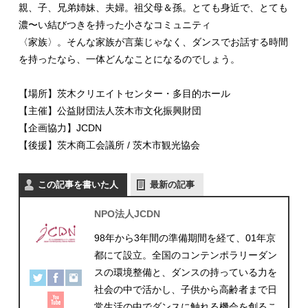
親、子、兄弟姉妹、夫婦。祖父母＆孫。とても身近で、とても
濃〜い結びつきを持った小さなコミュニティ

〈家族〉。そんな家族が言葉じゃなく、ダンスでお話する時間
を持ったなら、一体どんなことになるのでしょう。

【場所】茨木クリエイトセンター・多目的ホール

【主催】公益財団法人茨木市文化振興財団

【企画協力】JCDN

【後援】茨木商工会議所 / 茨木市観光協会
この記事を書いた人
最新の記事
NPO法人JCDN
98年から3年間の準備期間を経て、01年京
都にて設立。全国のコンテンポラリーダン
スの環境整備と、ダンスの持っている力を
社会の中で活かし、子供から高齢者まで日
常生活の中でダンスに触れる機会を創るこ