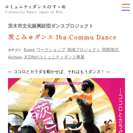
tog
nav
茨木市文化振興財団ダンスプロジェクト
茨こみゅダンス Iba-Commu Dance
Event
ワークショップ
地域プロジェクト
関西地方
カテゴリ :
,
,
,
,
Archive
JCDNのコミュニティダンス事業
,
— ココロとカラダを動かせば、それはもうダンス！ —