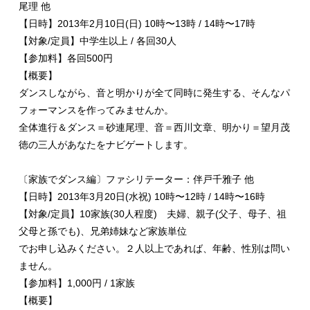
尾理 他

【日時】2013年2月10日(日) 10時〜13時 / 14時〜17時

【対象/定員】中学生以上 / 各回30人

【参加料】各回500円

【概要】

ダンスしながら、音と明かりが全て同時に発生する、そんなパ
フォーマンスを作ってみませんか。

全体進行＆ダンス＝砂連尾理、音＝西川文章、明かり＝望月茂
徳の三人があなたをナビゲートします。

〔家族でダンス編〕ファシリテーター：伴戸千雅子 他

【日時】2013年3月20日(水祝) 10時〜12時 / 14時〜16時

【対象/定員】10家族(30人程度)　夫婦、親子(父子、母子、祖
父母と孫でも)、兄弟姉妹など家族単位

でお申し込みください。２人以上であれば、年齢、性別は問い
ません。

【参加料】1,000円 / 1家族

【概要】
