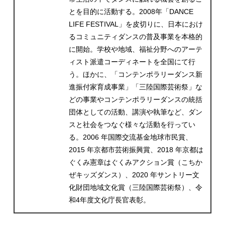
とを目的に活動する。2008年「DANCE
LIFE FESTIVAL」を皮切りに、日本におけ
るコミュニティダンスの普及事業を本格的
に開始。学校や地域、福祉分野へのアーテ
ィスト派遣コーディネートを全国にて行
う。ほかに、「コンテンポラリーダンス新
進振付家育成事業」「三陸国際芸術祭」な
どの事業やコンテンポラリーダンスの統括
団体としての活動、講演や執筆など、ダン
スと社会をつなぐ様々な活動を行ってい
る。2006 年国際交流基金地球市民賞、
2015 年京都市芸術振興賞、2018 年京都は
ぐくみ憲章はぐくみアクション賞（こちか
ぜキッズダンス）、2020 年サントリー文
化財団地域文化賞（三陸国際芸術祭）、令
和4年度文化庁長官表彰。