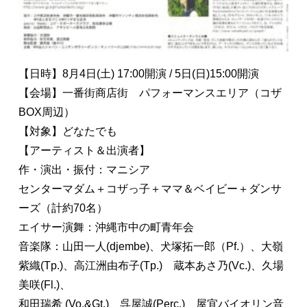
【日時】8月4日(土) 17:00開演 / 5日(日)15:00開演
【会場】一番街商店街　パフォーマンスエリア（コザ
BOX周辺）
【対象】どなたでも

【アーティスト＆出演者】
作・演出・振付：マニシア
センターマダム＋コザっ子＋ママ＆ベイビー＋ダンサ
ーズ（計約70名）

エイサー演舞：沖縄市中の町青年会

音楽隊：山田一人(djembe)、犬塚拓一郎（Pf.）、大嶺
紫織(Tp.)、
高江洲由布子(Tp.)　蔵本あさ乃(Vc.)、久場
美咲(Fl.)、

和田瑞希 (Vo.&Gt.)、呉屋誠(Perc.)、屋宜バイオリン音