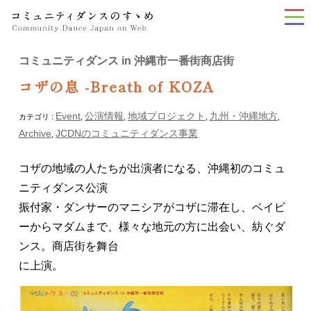
tog
nav
コミュニティダンス in 沖縄市一番街商店街
コザの息 -Breath of KOZA
Event
公演情報
地域プロジェクト
九州・沖縄地方
カテゴリ :
,
,
,
,
Archive
JCDNのコミュニティダンス事業
,
コザの地域の人たちが出演者になる、沖縄初のコミュ
振付家・ダンサーのマニシアがコザに滞在し、ベイビ
ーからマダムまで、様々な地元の方に出会い、紡ぐダ
ンス。商店街を舞台

に上演。