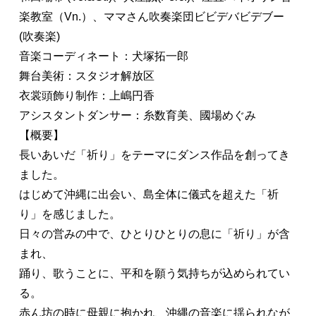
楽教室（Vn.）、ママさん吹奏楽団ビビデバビデブー
(吹奏楽)

音楽コーディネート：犬塚拓一郎
舞台美術：スタジオ解放区
衣裳頭飾り制作：上嶋円香
アシスタントダンサー：糸数育美、國場めぐみ

【概要】
長いあいだ「祈り」をテーマにダンス作品を創ってき
ました。

はじめて沖縄に出会い、島全体に儀式を超えた「祈
り」を感じました。
日々の営みの中で、ひとりひとりの息に「祈り」が含
まれ、
踊り、歌うことに、平和を願う気持ちが込められてい
る。

赤ん坊の時に母親に抱かれ、沖縄の音楽に揺られなが