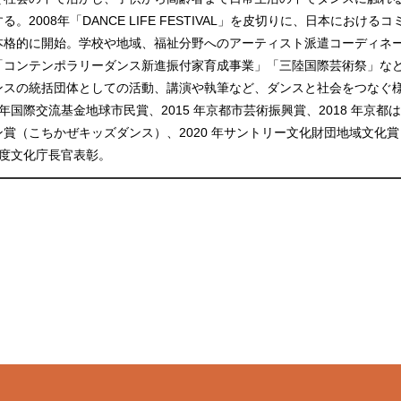
2008年「DANCE LIFE FESTIVAL」を皮切りに、日本における
本格的に開始。学校や地域、福祉分野へのアーティスト派遣コーディネ
「コンテンポラリーダンス新進振付家育成事業」「三陸国際芸術祭」な
ンスの統括団体としての活動、講演や執筆など、ダンスと社会をつなぐ
 年国際交流基金地球市民賞、2015 年京都市芸術振興賞、2018 年京都
賞（こちかぜキッズダンス）、2020 年サントリー文化財団地域文化
年度文化庁長官表彰。