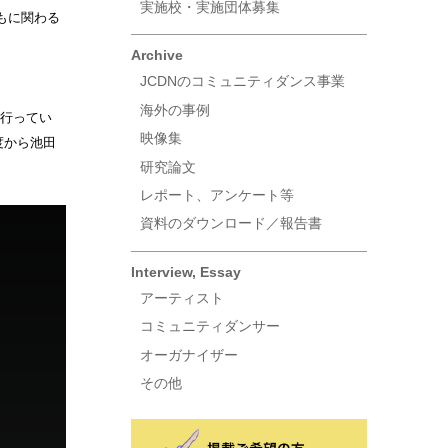
実施校・実施団体募集
もに関わる
Archive
JCDNのコミュニティダンス事業
海外の事例
を行ってい
映像集
度から池田
研究論文
レポート、アンケート等
資料のダウンロード／報告書
Interview, Essay
アーティスト
コミュニティダンサー
オーガナイザー
その他