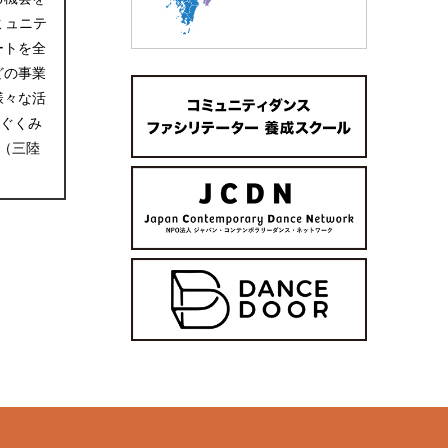
コミュニテ
ートを全
どの事業
様々な活
はぐくみ
賞（三陸