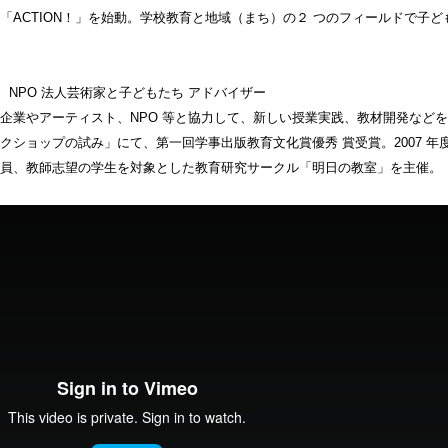
「ACTION！」を始動。学校教育と地域（まち）の２ つのフィールドで子ど
）
、NPO 法人芸術家と子どもたち アドバイザー
企業やアーティスト、NPO 等と協力して、新しい授業実践、教材開発など
ショップの試み」にて、第一回学事出版教育文化賞優秀 賞受賞。2007 年
教員、教師志望の学生を対象とした教育研究サークル「明日の教室」を主催。