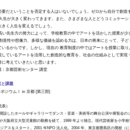
必要だということを否定する人はいないでしょう。ゼロから自分で創造
、人生が大きく変わってきます。また、さまざまな人とどうコミュケーシ
大きく人生を変えるでしょう。
の高い先生方の努力によって、学校教育の中でアートを活かした授業が少
つ創造性や想像力、多様な価値を認める力は、日本の将来にとって、子ど
ているからです。しかし、現在の 教育制度の中ではアートを授業に取り
現しているアートを活用した創造的な教育を、社会の仕組みとして実現 
考に考えていきたいと思います。
 会場：京都芸術センター 講堂
状と課題
代表）
会社が開設したホールやギャラリーでダンス・音楽・美術等の舞台公演や展覧会の
 や大阪府立大型児童館の勤務を経て、1999 年より独立。現代芸術家を小学
スをスタート。2001 年NPO 法人化。2004 年、東京都豊島区の廃校（