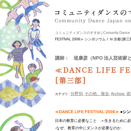
コミュニティダンスのすすめ | Comunity Dance Japa
FESTIVAL 2008≫ シンポジウムⅠ in 京都 [第三
講師： 堤康彦（NPO 法人芸術家
≪DANCE LIFE F
[第三部]
分野別
その他、複合
Archive
資
カテゴリ :
,
,
,
≪DANCE LIFE FESTIVAL 2008≫
●シン
日本の教育に必要なこと ＝生きるために
-なぜ、教育の中にダンスが必要なのか、 