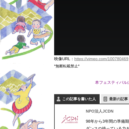
映像URL：
https://vimeo.com/100780469
*無断転載禁止*
本フェスティバル
この記事を書いた人
最新の記事
NPO法人JCDN
98年から3年間の準備
ダンスの持っている力