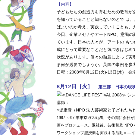
【内容】
子どもたちの創造力を育むための教育が
を知っていることと知らないのとで は
ばよいのか考え、実践していくことも、
今日、企業メセナやアートNPO、意識
ています。日本の人々が、アートの も
成にとって重要なことだと気づきはじめ
状況があります。個々の熱意によって実
ま何が必要でしょうか。英国の事例を参
日程：2008年8月12日(火)-13日(水)
8月12日［火］
第三部 日本の現
講師：
○堤康彦（NPO 法人芸術家と子どもたち
1987 ～97 年東京ガス勤務。その間に
画をプロデュース。退社後、芸術普及 NPO
ワークショップ型授業を実践する活動＝エイジア