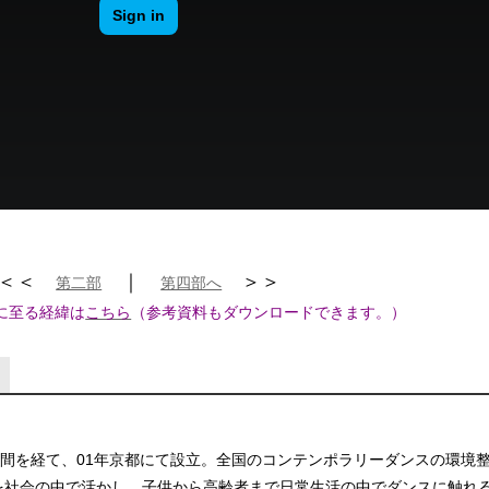
＜＜
｜
＞＞
第二部
第四部へ
に至る経緯は
こちら
（参考資料もダウンロードできます。）
期間を経て、01年京都にて設立。全国のコンテンポラリーダンスの環境
を社会の中で活かし、子供から高齢者まで日常生活の中でダンスに触れ