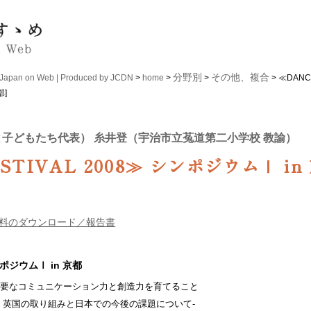
分野別
その他、複合
n on Web | Produced by JCDN
>
home
>
>
> ≪DANCE
部]
と子どもたち代表） 糸井登（宇治市立菟道第二小学校 教諭）
ESTIVAL 2008≫ シンポジウムⅠ in
料のダウンロード／報告書
ポジウムⅠ in 京都
必要なコミュニケーション力と創造力を育てること
英国の取り組みと日本での今後の課題について-