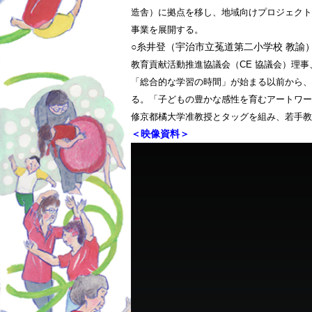
造舎）に拠点を移し、地域向けプロジェクト
事業を展開する。
○糸井登（宇治市立菟道第二小学校 教諭
教育貢献活動推進協議会（CE 協議会）理事
「総合的な学習の時間」が始まる以前から、
る。「子どもの豊かな感性を育むアートワーク
修京都橘大学准教授とタッグを組み、若手
＜映像資料＞