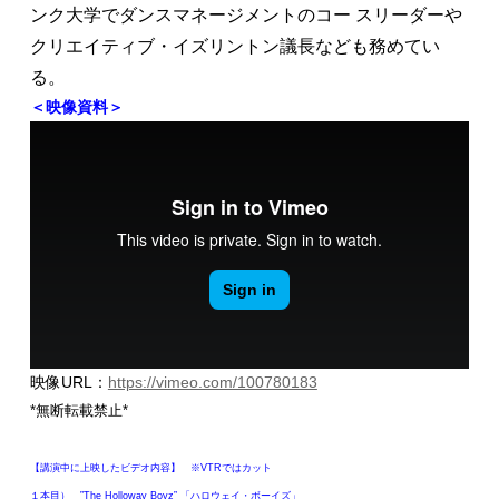
ンク大学でダンスマネージメントのコー スリーダーや
クリエイティブ・イズリントン議長なども務めてい
る。
＜映像資料＞
映像URL：
https://vimeo.com/100780183
*無断転載禁止*
【講演中に上映したビデオ内容】 ※VTRではカット
１本目） ”The Holloway Boyz” 「ハロウェイ・ボーイズ」