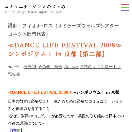
tog
nav
講師：フィオナ･ロス（サドラーズウェルズシアター
コネクト部門代表）
≪DANCE LIFE FESTIVAL 2008≫
シンポジウムⅠ in 京都 [第二部]
分野別
その他、複合
Archive
資料のダウンロード／
カテゴリ :
,
,
,
報告書
≪DANCE LIFE FESTIVAL 2008≫
●シンポジウムⅠ in 京都
日本の教育に必要なこと＝生きるために必要なコミュニケーション
力と創造力を育てること
-なぜ、教育の中にダンスが必要なのか、英国の取り組みと日本での
今後の課題について-
【内容】