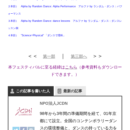
２本目） Alpha by Random Dance: Alpha Performance アルファ by ランダム・ダンス：パフ
ォーマンス
３本目） Alpha by Random Dance: dance lessons アルファ by ランダム・ダンス：ダンスレ
ッスン例
４本目） ”Science~Physical” 「ダンスで理科」
＜＜
｜
＞＞
第一部
第三部へ
本フェスティバルに至る経緯は
こちら
（参考資料もダウンロー
ドできます。）
この記事を書いた人
最新の記事
NPO法人JCDN
98年から3年間の準備期間を経て、01年京
都にて設立。全国のコンテンポラリーダン
スの環境整備と、ダンスの持っている力を