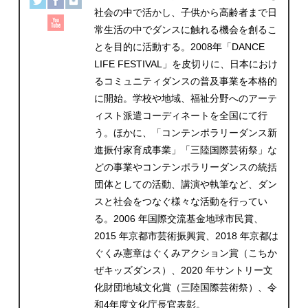
社会の中で活かし、子供から高齢者まで日
常生活の中でダンスに触れる機会を創るこ
とを目的に活動する。2008年「DANCE
LIFE FESTIVAL」を皮切りに、日本におけ
るコミュニティダンスの普及事業を本格的
に開始。学校や地域、福祉分野へのアーテ
ィスト派遣コーディネートを全国にて行
う。ほかに、「コンテンポラリーダンス新
進振付家育成事業」「三陸国際芸術祭」な
どの事業やコンテンポラリーダンスの統括
団体としての活動、講演や執筆など、ダン
スと社会をつなぐ様々な活動を行ってい
る。2006 年国際交流基金地球市民賞、
2015 年京都市芸術振興賞、2018 年京都は
ぐくみ憲章はぐくみアクション賞（こちか
ぜキッズダンス）、2020 年サントリー文
化財団地域文化賞（三陸国際芸術祭）、令
和4年度文化庁長官表彰。